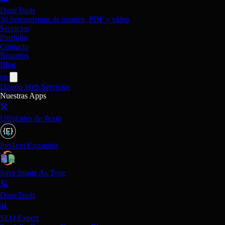
DuneTools
38 herramientas de imagen, PDF y vídeo
Servicios
Portfolio
Contacto
Nosotros
Blog
en
Diseño Web
Servicios
Nuestras Apps
🛠️
Utilidades de Texto
ProText Expander
Save Image As Type
🪐
DuneTools
📊
SEO Expert