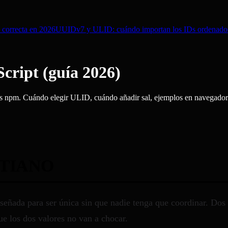
 correcta en 2026
UUIDv7 y ULID: cuándo importan los IDs ordenado
ript (guía 2026)
 npm. Cuándo elegir ULID, cuándo añadir sal, ejemplos en navegador
STIANO
señada para ser única sin que nadie tenga que coordinar. Dos 
e los dos valores no van a chocar.