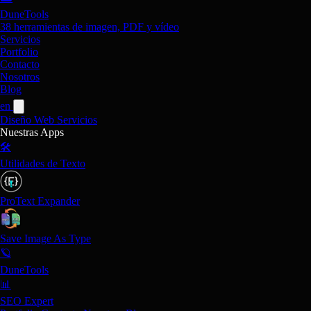
DuneTools
38 herramientas de imagen, PDF y vídeo
Servicios
Portfolio
Contacto
Nosotros
Blog
en
Diseño Web
Servicios
Nuestras Apps
🛠️
Utilidades de Texto
ProText Expander
Save Image As Type
🪐
DuneTools
📊
SEO Expert