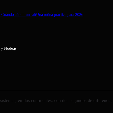
s
Cuándo añadir un salt
Una rutina práctica para 2026
 y Node.js.
sistemas, en dos continentes, con dos segundos de diferencia,