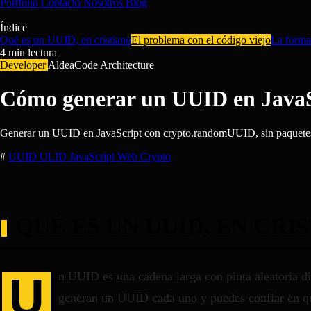
Portfolio
Contacto
Nosotros
Blog
Índice
Qué es un UUID, en cristiano
El problema con el código viejo
La forma
4
min lectura
Developer
AldeaCode Architecture
Cómo generar un UUID en JavaSc
Generar un UUID en JavaScript con crypto.randomUUID, sin paquetes
#
UUID
ULID
JavaScript
Web Crypto
QUÉ ES UN UUID, EN CRI
U
n UUID es una cadena larga con pinta aleatoria di
generan un UUID cada uno y puedes confiar en qu