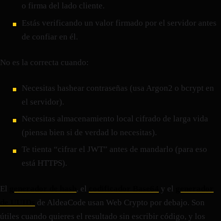
o firma del lado cliente.
Estás verificando un valor firmado por el servidor antes
de confiar en él.
No es la correcta cuando:
Necesitas hashear contraseñas (usa Argon2 o bcrypt en
el servidor).
Necesitas almacenamiento local cifrado de larga vida
(piensa bien si de verdad lo necesitas).
Te tienta “cifrar el JWT” antes de mandarlo (para eso
está HTTPS).
El
generador de hash
, el
codificador Base64
y el
generador
de UUIDs
de AldeaCode usan Web Crypto por debajo. Son
útiles cuando quieres el resultado sin escribir código, y los