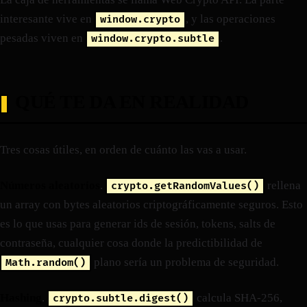
interesante vive en
, y las operaciones
window.crypto
pesadas viven en
.
window.crypto.subtle
QUÉ TE DA EN REALIDAD
Tres cosas útiles, en orden de cuánto las vas a usar.
Números aleatorios
.
rellena
crypto.getRandomValues()
un array con bytes aleatorios criptográficamente seguros. Esto
es lo que usas para generar ids de sesión, tokens, salts de
contraseña, cualquier cosa donde la predictibilidad de
plano sería un problema de seguridad.
Math.random()
Hashing
.
calcula SHA-256,
crypto.subtle.digest()