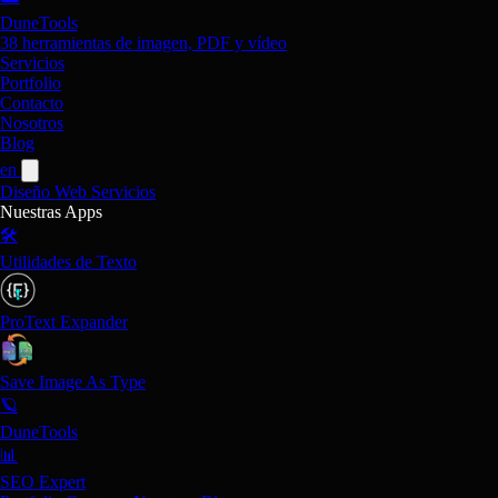
DuneTools
38 herramientas de imagen, PDF y vídeo
Servicios
Portfolio
Contacto
Nosotros
Blog
en
Diseño Web
Servicios
Nuestras Apps
🛠️
Utilidades de Texto
ProText Expander
Save Image As Type
🪐
DuneTools
📊
SEO Expert