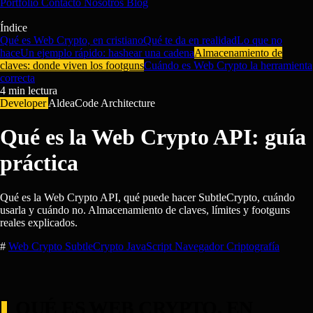
Portfolio
Contacto
Nosotros
Blog
Índice
Qué es Web Crypto, en cristiano
Qué te da en realidad
Lo que no
hace
Un ejemplo rápido: hashear una cadena
Almacenamiento de
claves: donde viven los footguns
Cuándo es Web Crypto la herramienta
correcta
4
min lectura
Developer
AldeaCode Architecture
Qué es la Web Crypto API: guía
práctica
Qué es la Web Crypto API, qué puede hacer SubtleCrypto, cuándo
usarla y cuándo no. Almacenamiento de claves, límites y footguns
reales explicados.
#
Web Crypto
SubtleCrypto
JavaScript
Navegador
Criptografía
QUÉ ES WEB CRYPTO, EN