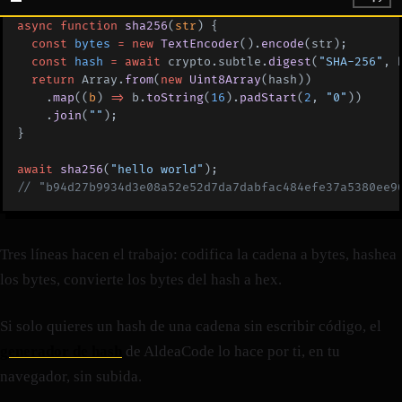
async
 function
 sha256
(
str
) {
  const
 bytes
 =
 new
 TextEncoder
().
encode
(str);
  const
 hash
 =
 await
 crypto.subtle.
digest
(
"SHA-256"
, 
  return
 Array.
from
(
new
 Uint8Array
(hash))
    .
map
((
b
) 
=>
 b.
toString
(
16
).
padStart
(
2
, 
"0"
))
    .
join
(
""
);
}
await
 sha256
(
"hello world"
);
// "b94d27b9934d3e08a52e52d7da7dabfac484efe37a5380ee9
Tres líneas hacen el trabajo: codifica la cadena a bytes, hashea
los bytes, convierte los bytes del hash a hex.
Si solo quieres un hash de una cadena sin escribir código, el
generador de hash
de AldeaCode lo hace por ti, en tu
navegador, sin subida.