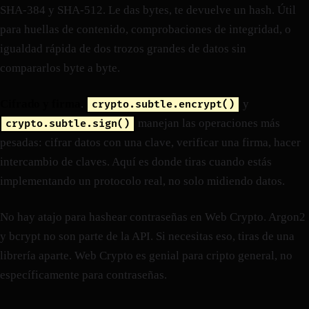
SHA-384 y SHA-512. Le das bytes, te devuelve un hash. Útil
para huellas de contenido, comprobaciones de integridad, o
igualdad rápida de dos trozos grandes de datos sin
compararlos byte a byte.
Cifrado y firma
.
y
crypto.subtle.encrypt()
manejan las operaciones más
crypto.subtle.sign()
pesadas: cifrar datos con una clave, verificar una firma, hacer
intercambio de claves. Aquí es donde tiras cuando estás
implementando un protocolo real, no solo midiendo datos.
No hay atajo para hashear contraseñas en Web Crypto. Argon2
y bcrypt no son parte de la API. Si necesitas eso, tiras de una
librería aparte. Web Crypto es genial para cripto general, no
específicamente para contraseñas.