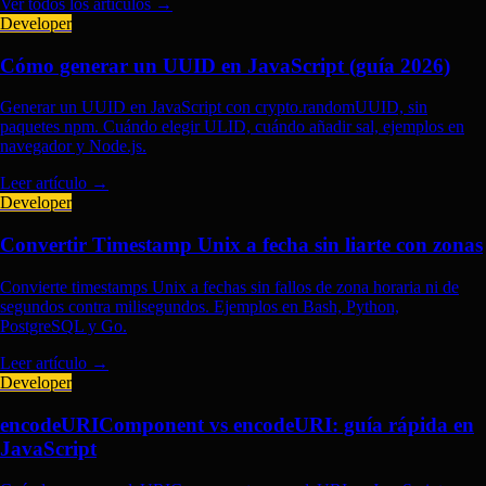
Ver todos los artículos →
Developer
Cómo generar un UUID en JavaScript (guía 2026)
Generar un UUID en JavaScript con crypto.randomUUID, sin
paquetes npm. Cuándo elegir ULID, cuándo añadir sal, ejemplos en
navegador y Node.js.
Leer artículo
→
Developer
Convertir Timestamp Unix a fecha sin liarte con zonas
Convierte timestamps Unix a fechas sin fallos de zona horaria ni de
segundos contra milisegundos. Ejemplos en Bash, Python,
PostgreSQL y Go.
Leer artículo
→
Developer
encodeURIComponent vs encodeURI: guía rápida en
JavaScript