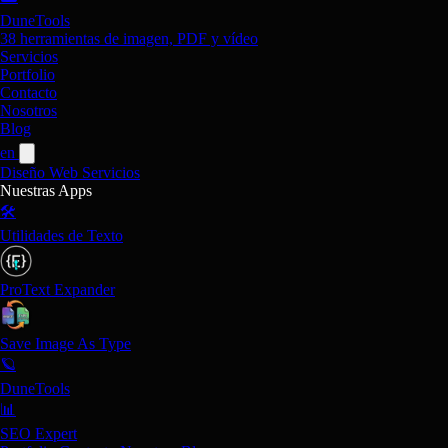
DuneTools
38 herramientas de imagen, PDF y vídeo
Servicios
Portfolio
Contacto
Nosotros
Blog
en
Diseño Web
Servicios
Nuestras Apps
🛠️
Utilidades de Texto
ProText Expander
Save Image As Type
🪐
DuneTools
📊
SEO Expert