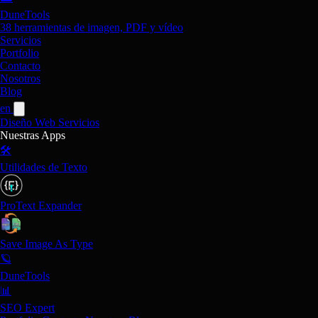
DuneTools
38 herramientas de imagen, PDF y vídeo
Servicios
Portfolio
Contacto
Nosotros
Blog
en
Diseño Web
Servicios
Nuestras Apps
🛠️
Utilidades de Texto
ProText Expander
Save Image As Type
🪐
DuneTools
📊
SEO Expert