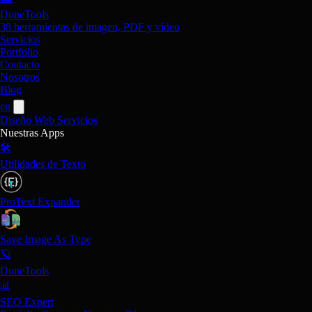
DuneTools
38 herramientas de imagen, PDF y vídeo
Servicios
Portfolio
Contacto
Nosotros
Blog
en
Diseño Web
Servicios
Nuestras Apps
🛠️
Utilidades de Texto
ProText Expander
Save Image As Type
🪐
DuneTools
📊
SEO Expert