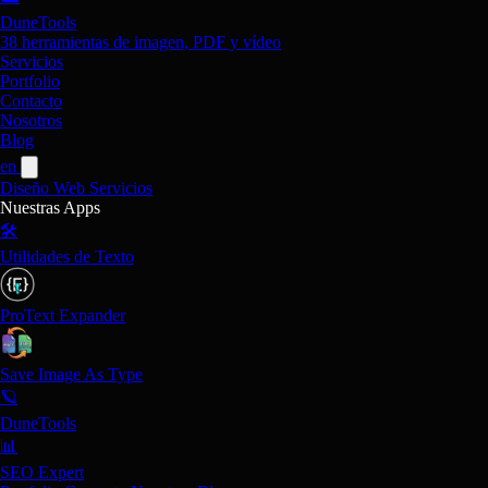
DuneTools
38 herramientas de imagen, PDF y vídeo
Servicios
Portfolio
Contacto
Nosotros
Blog
en
Diseño Web
Servicios
Nuestras Apps
🛠️
Utilidades de Texto
ProText Expander
Save Image As Type
🪐
DuneTools
📊
SEO Expert