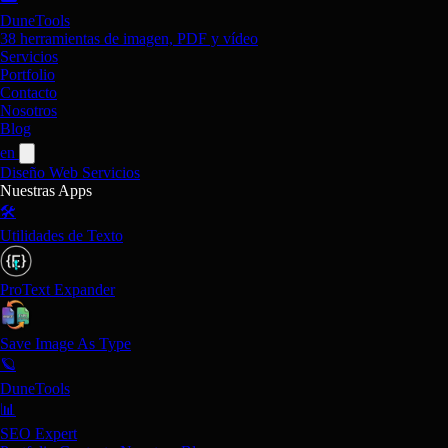
DuneTools
38 herramientas de imagen, PDF y vídeo
Servicios
Portfolio
Contacto
Nosotros
Blog
en
Diseño Web
Servicios
Nuestras Apps
🛠️
Utilidades de Texto
ProText Expander
Save Image As Type
🪐
DuneTools
📊
SEO Expert