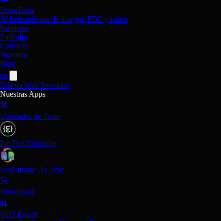
DuneTools
38 herramientas de imagen, PDF y vídeo
Servicios
Portfolio
Contacto
Nosotros
Blog
en
Diseño Web
Servicios
Nuestras Apps
🛠️
Utilidades de Texto
ProText Expander
Save Image As Type
🪐
DuneTools
📊
SEO Expert