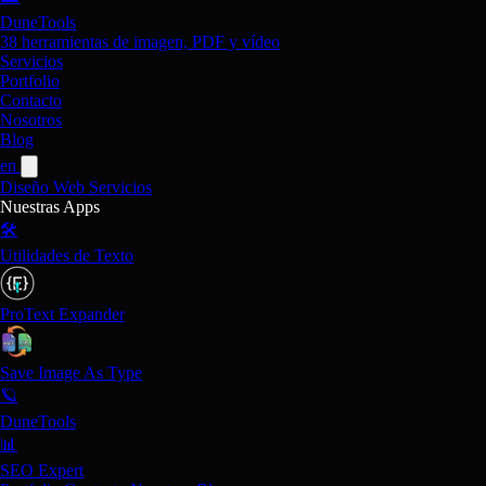
DuneTools
38 herramientas de imagen, PDF y vídeo
Servicios
Portfolio
Contacto
Nosotros
Blog
en
Diseño Web
Servicios
Nuestras Apps
🛠️
Utilidades de Texto
ProText Expander
Save Image As Type
🪐
DuneTools
📊
SEO Expert