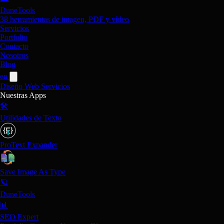
DuneTools
38 herramientas de imagen, PDF y vídeo
Servicios
Portfolio
Contacto
Nosotros
Blog
en
Diseño Web
Servicios
Nuestras Apps
🛠️
Utilidades de Texto
ProText Expander
Save Image As Type
🪐
DuneTools
📊
SEO Expert