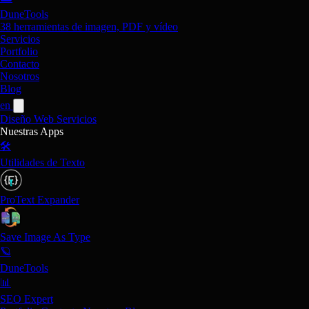
DuneTools
38 herramientas de imagen, PDF y vídeo
Servicios
Portfolio
Contacto
Nosotros
Blog
en
Diseño Web
Servicios
Nuestras Apps
🛠️
Utilidades de Texto
ProText Expander
Save Image As Type
🪐
DuneTools
📊
SEO Expert