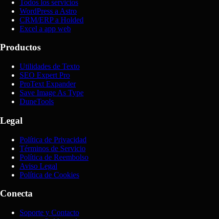
Todos los servicios
WordPress a Astro
CRM/ERP a Holded
Excel a app web
Productos
Utilidades de Texto
SEO Expert Pro
ProText Expander
Save Image As Type
DuneTools
Legal
Política de Privacidad
Términos de Servicio
Política de Reembolso
Aviso Legal
Política de Cookies
Conecta
Soporte y Contacto