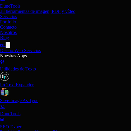
DuneTools
38 herramientas de imagen, PDF y vídeo
Servicios
Portfolio
Contacto
Nosotros
Blog
en
Diseño Web
Servicios
Nuestras Apps
🛠️
Utilidades de Texto
ProText Expander
Save Image As Type
🪐
DuneTools
📊
SEO Expert