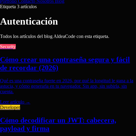
Portfolio
Contacto
Nosotros
Blog
Etiqueta
3 artículos
Autenticación
Todos los artículos del blog AldeaCode con esta etiqueta.
Security
Cómo crear una contraseña segura y fácil
de recordar (2026)
Qué es una contraseña fuerte en 2026, por qué la longitud le gana a la
astucia, y cómo generarla en tu navegador. Sin app, sin subirla, sin
cuenta.
Leer artículo
→
Developer
Cómo decodificar un JWT: cabecera,
payload y firma