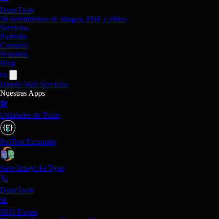
DuneTools
38 herramientas de imagen, PDF y vídeo
Servicios
Portfolio
Contacto
Nosotros
Blog
en
Diseño Web
Servicios
Nuestras Apps
🛠️
Utilidades de Texto
ProText Expander
Save Image As Type
🪐
DuneTools
📊
SEO Expert