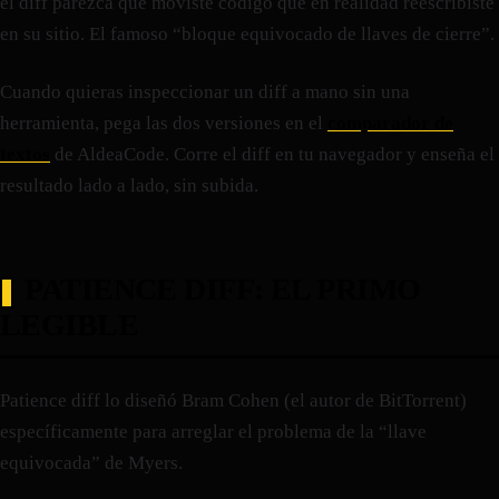
el diff parezca que moviste código que en realidad reescribiste
en su sitio. El famoso “bloque equivocado de llaves de cierre”.
Cuando quieras inspeccionar un diff a mano sin una
herramienta, pega las dos versiones en el
comparador de
textos
de AldeaCode. Corre el diff en tu navegador y enseña el
resultado lado a lado, sin subida.
PATIENCE DIFF: EL PRIMO
LEGIBLE
Patience diff lo diseñó Bram Cohen (el autor de BitTorrent)
específicamente para arreglar el problema de la “llave
equivocada” de Myers.