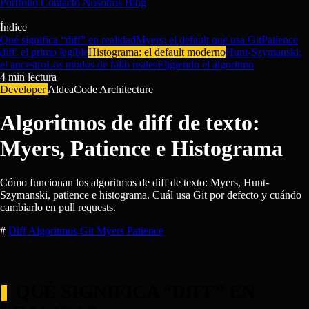
Portfolio
Contacto
Nosotros
Blog
Índice
Qué significa “diff” en realidad
Myers: el default que usa Git
Patience
diff: el primo legible
Histograma: el default moderno
Hunt-Szymanski:
el ancestro
Los modos de fallo reales
Eligiendo el algoritmo
4
min lectura
Developer
AldeaCode Architecture
Algoritmos de diff de texto:
Myers, Patience e Histograma
Cómo funcionan los algoritmos de diff de texto: Myers, Hunt-
Szymanski, patience e histograma. Cuál usa Git por defecto y cuándo
cambiarlo en pull requests.
#
Diff
Algoritmos
Git
Myers
Patience
QUÉ SIGNIFICA “DIFF” EN