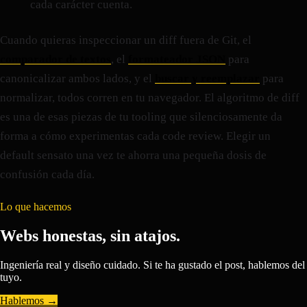
cada carácter cuenta.
Cuando quieras inspeccionar un diff fuera de Git, el
comparador de textos
, el
formateador JSON
para
canonicalizar ambos lados, y el
buscar y reemplazar
para
normalizar, todos corren en tu navegador. El algoritmo de diff
es una de esas piezas de tu tooling que silenciosamente da
forma a cómo experimentas cada code review. Elegir un
default sensato una vez te ahorra una pequeña dosis de
confusión cada día.
Lo que hacemos
Webs honestas, sin atajos.
Ingeniería real y diseño cuidado. Si te ha gustado el post, hablemos del
tuyo.
Hablemos →