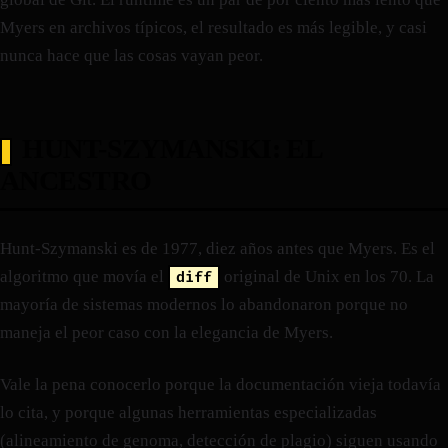
Myers en archivos típicos, el resultado es más legible, y casi
nunca hace que las cosas vayan peor.
HUNT-SZYMANSKI: EL
ANCESTRO
Hunt-Szymanski es de 1977, diez años antes que Myers. Es el
algoritmo que movía el
original de Unix en los 70. La
diff
mayoría de sistemas modernos lo abandonaron porque no
maneja el peor caso con la elegancia de Myers.
Vale la pena conocerlo porque la documentación vieja todavía
lo cita, y porque algunas herramientas especializadas
(alineamiento de genoma, detección de plagio) siguen usando