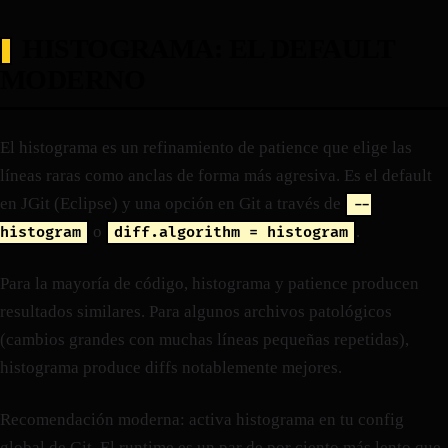
HISTOGRAMA: EL DEFAULT
MODERNO
El histograma es un refinamiento de patience que elige las
líneas raras como anclas de forma más agresiva. Es el default
en JGit (Eclipse) y una opción en Git a través de
--
o
.
histogram
diff.algorithm = histogram
Para la mayoría de código, histograma y patience producen
resultados similares. Para algunos archivos patológicos
(cambios grandes con muchas líneas pequeñas repetidas),
histograma produce diffs notablemente mejores.
Recomendación moderna: activa histograma en tu config
global de Git. El runtime es un par de por ciento más lento que