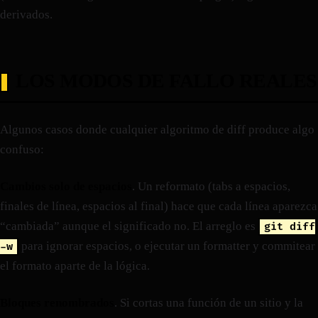
derivados.
LOS MODOS DE FALLO REALES
Algunos casos donde cualquier algoritmo de diff produce algo
confuso:
Cambios solo de espacios
. Un reformato (tabs a espacios,
finales de línea, espacios al final) hace que cada línea aparezca
“cambiada” aunque el significado no. El arreglo es
git diff
para ignorar espacios, o ejecutar un formatter y commitear
-w
el formato aparte de la lógica.
Bloques renombrados
. Si cortas una función de un sitio y la