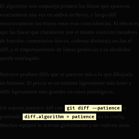
El algoritmo solo empareja primero las líneas que aparecen
exactamente una vez en ambos archivos, y luego diff
recursivamente los trozos entre esas coincidencias. El efecto es
que las líneas que claramente son el mismo contexto (nombres
de función, comentarios únicos, cadenas distintas) anclan el
diff, y el emparejamiento de líneas genéricas a su alrededor
queda restringido.
Patience produce diffs que se parecen más a lo que dibujaría
un humano. El precio es un runtime ligeramente más lento y
diffs ligeramente más grandes en casos patológicos.
Git soporta patience diff con
o
git diff --patience
poniendo
en la config.
diff.algorithm = patience
Muchos equipos lo activan globalmente y no vuelven atrás.