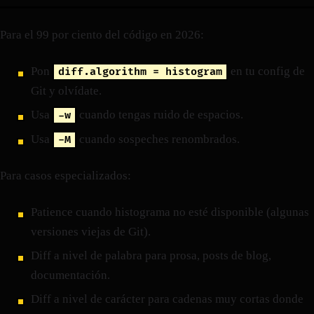
Para el 99 por ciento del código en 2026:
Pon
en tu config de
diff.algorithm = histogram
Git y olvídate.
Usa
cuando tengas ruido de espacios.
-w
Usa
cuando sospeches renombrados.
-M
Para casos especializados:
Patience cuando histograma no esté disponible (algunas
versiones viejas de Git).
Diff a nivel de palabra para prosa, posts de blog,
documentación.
Diff a nivel de carácter para cadenas muy cortas donde