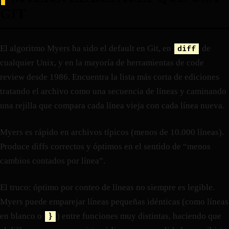
GIT
El algoritmo Myers ha sido el default en Git, en
de
diff
cualquier Unix, y en la mayoría de herramientas de code
review desde 1986. Encuentra la lista más corta de ediciones
tratando el archivo como una secuencia de líneas y caminando
una rejilla que compara cada línea vieja con cada línea nueva.
Myers es rápido en archivos típicos (menos de 10.000 líneas).
Produce diffs correctos y óptimos en el sentido de “menos
cambios contados por línea”.
El truco: óptimo por conteo de líneas no siempre es legible.
Myers puede emparejar líneas pequeñas idénticas (como líneas
en blanco o
) entre funciones muy distintas, haciendo que
}