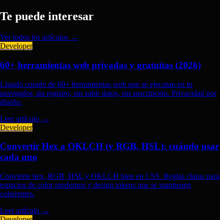
Te puede interesar
Ver todos los artículos →
Developer
60+ herramientas web privadas y gratuitas (2026)
Listado curado de 60+ herramientas web que se ejecutan en tu
navegador, sin registro, sin subir datos, sin suscripción. Privacidad por
diseño.
Leer artículo
→
Developer
Convertir Hex a OKLCH (y RGB, HSL): cuándo usar
cada uno
Convierte hex, RGB, HSL y OKLCH bien en CSS. Reglas claras para
espacios de color modernos y design tokens que se mantienen
coherentes.
Leer artículo
→
Developer