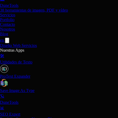
DuneTools
38 herramientas de imagen, PDF y vídeo
Servicios
Portfolio
Contacto
Nosotros
Blog
en
Diseño Web
Servicios
Nuestras Apps
🛠️
Utilidades de Texto
ProText Expander
Save Image As Type
🪐
DuneTools
📊
SEO Expert