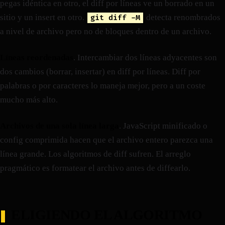
pegas idéntica en otro, el diff por líneas ve un borrado en un
sitio y un insert en otro.
detecta renombrados
git diff -M
a nivel de archivo pero no de bloques dentro de un archivo.
Líneas reordenadas
. Intercambiar dos líneas adyacentes son
dos cambios (borrar, insertar) en diff por líneas. Diff por
palabras o por caracteres lo maneja mejor, pero a un coste
mucho más alto.
Archivos de una sola línea larga
. JavaScript minificado o
config comprimida hacen que el archivo entero parezca una
línea grande. Los algoritmos de diff sufren. El arreglo
pragmático es formatear el archivo antes de diffearlo.
ELIGIENDO EL ALGORITMO