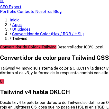
📊
SEO Expert
Portfolio
Contacto
Nosotros
Blog
Inicio
/
Apps
/
Utilidades
/
Convertidor de Color (Hex / RGB / HSL)
/
Tailwind
Convertidor de Color / Tailwind
Desarrollador
100% local
Convertidor de color para Tailwind CS
Tailwind v4 movió su sistema de color a OKLCH y la directiv
distinto al de v3, y la forma de la respuesta cambió con ello.
01
Tailwind v4 habla OKLCH
Desde la v4 la paleta por defecto de Tailwind se define en O
rojo en lightness 0.5, cosa que no pasa en HSL ni en sRGB. La