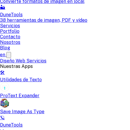
Convierte formatos de imagen en local
🏜️
DuneTools
38 herramientas de imagen, PDF y vídeo
Servicios
Portfolio
Contacto
Nosotros
Blog
en
Diseño Web
Servicios
Nuestras Apps
🛠️
Utilidades de Texto
ProText Expander
Save Image As Type
🪐
DuneTools