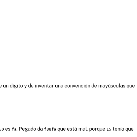
 de un dígito y de inventar una convención de mayúsculas que
es
. Pegado da
que está mal, porque
tenía que
50
fa
f88fa
15