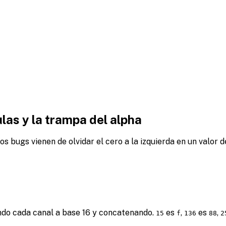
as y la trampa del alpha
Los bugs vienen de olvidar el cero a la izquierda en un valor
ndo cada canal a base 16 y concatenando.
es
,
es
,
15
f
136
88
2