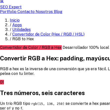
📊
SEO Expert
Portfolio
Contacto
Nosotros
Blog
Inicio
/
Apps
/
Utilidades
/
Convertidor de Color (Hex / RGB / HSL)
/
RGB to Hex
Convertidor de Color / RGB a Hex
Desarrollador
100% local
Convertir RGB a Hex: padding, mayúscul
RGB a hex es la inversa de una conversión que ya era fácil. 
pelea con tu linter.
01
Tres números, seis caracteres
Un trío RGB tipo
se convierte a hex pasa
rgb(15, 136, 250)
ser
y no
.
0f
f