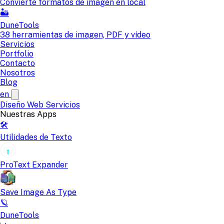
Convierte formatos de imagen en local
🏜️
DuneTools
38 herramientas de imagen, PDF y vídeo
Servicios
Portfolio
Contacto
Nosotros
Blog
en
Diseño Web
Servicios
Nuestras Apps
🛠️
Utilidades de Texto
ProText Expander
Save Image As Type
🪐
DuneTools