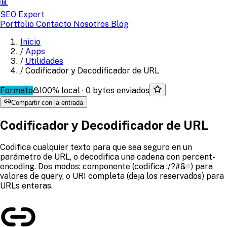
📊
SEO Expert
Portfolio
Contacto
Nosotros
Blog
Inicio
/
Apps
/
Utilidades
/
Codificador y Decodificador de URL
Formato
100% local · 0 bytes enviados
Compartir con la entrada
Codificador y Decodificador de URL
Codifica cualquier texto para que sea seguro en un
parámetro de URL, o decodifica una cadena con percent-
encoding. Dos modos: componente (codifica :/?#&=) para
valores de query, o URI completa (deja los reservados) para
URLs enteras.