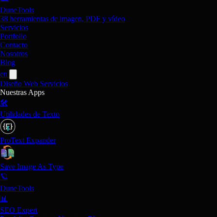
DuneTools
38 herramientas de imagen, PDF y vídeo
Servicios
Portfolio
Contacto
Nosotros
Blog
en
Diseño Web
Servicios
Nuestras Apps
🛠️
Utilidades de Texto
ProText Expander
Save Image As Type
🪐
DuneTools
📊
SEO Expert