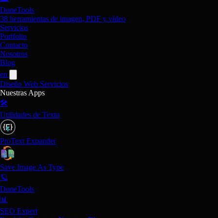
DuneTools
38 herramientas de imagen, PDF y vídeo
Servicios
Portfolio
Contacto
Nosotros
Blog
en
Diseño Web
Servicios
Nuestras Apps
🛠️
Utilidades de Texto
ProText Expander
Save Image As Type
🪐
DuneTools
📊
SEO Expert