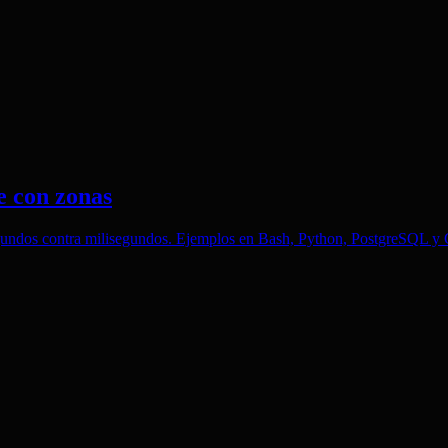
e con zonas
segundos contra milisegundos. Ejemplos en Bash, Python, PostgreSQL y