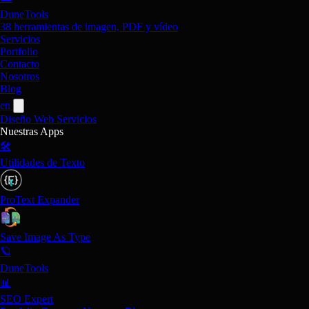
DuneTools
38 herramientas de imagen, PDF y vídeo
Servicios
Portfolio
Contacto
Nosotros
Blog
en
Diseño Web
Servicios
Nuestras Apps
🛠️
Utilidades de Texto
ProText Expander
Save Image As Type
🪐
DuneTools
📊
SEO Expert