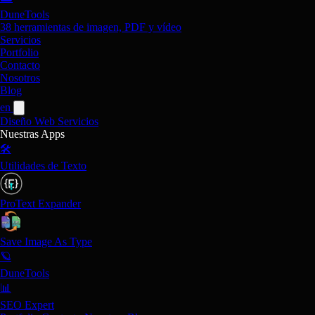
DuneTools
38 herramientas de imagen, PDF y vídeo
Servicios
Portfolio
Contacto
Nosotros
Blog
en
Diseño Web
Servicios
Nuestras Apps
🛠️
Utilidades de Texto
ProText Expander
Save Image As Type
🪐
DuneTools
📊
SEO Expert