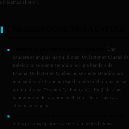
olvidamos el otro”.
ERRORES COMUNES A EVITAR
Banderas de país como indicador de idioma.
Una
bandera es un país, no un idioma. Un lector en Ciudad de
México no se siente atendido por una bandera de
España. Un lector en Quebec no se siente atendido por
una bandera de Francia. Usa el nombre del idioma en su
propio idioma: “Español”, “Français”, “English”. Las
banderas son decoración en el mejor de los casos, y
alienan en el peor.
Usar solo códigos de idioma para contenido regional.
Si tus precios, opciones de envío o textos legales