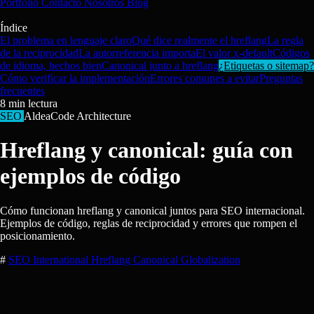
Portfolio
Contacto
Nosotros
Blog
Índice
El problema en lenguaje claro
Qué dice realmente el hreflang
La regla
de la reciprocidad
La autorreferencia importa
El valor x-default
Códigos
de idioma, hechos bien
Canonical junto a hreflang
¿Etiquetas o sitemap?
Cómo verificar la implementación
Errores comunes a evitar
Preguntas
frecuentes
8
min lectura
SEO
AldeaCode Architecture
Hreflang y canonical: guía con
ejemplos de código
Cómo funcionan hreflang y canonical juntos para SEO internacional.
Ejemplos de código, reglas de reciprocidad y errores que rompen el
posicionamiento.
#
SEO
International
Hreflang
Canonical
Globalization