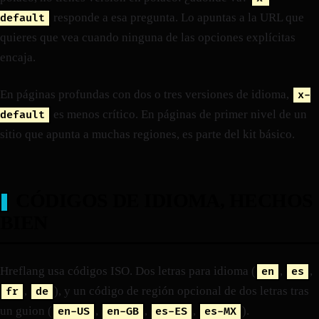
responde a esa pregunta. Lo apuntas a la URL que
default
quieres que vea cuando ninguna de las opciones explícitas
encaja.
En páginas profundas con dos o tres versiones de idioma,
x-
es menos crítico. En páginas de primer nivel de un
default
sitio que apunta a muchas regiones, es parte del kit básico.
CÓDIGOS DE IDIOMA, HECHOS
BIEN
Hreflang usa códigos ISO. Dos letras para idioma (
,
,
en
es
,
), y un código de región opcional de dos letras tras
fr
de
un guion (
,
,
,
).
en-US
en-GB
es-ES
es-MX