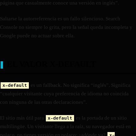
página que casualmente conoce una versión en inglés”.
Saltarse la autorreferencia es un fallo silencioso. Search
Console no siempre lo grita, pero la señal queda incompleta y
Google puede no actuar sobre ella.
EL VALOR X-DEFAULT
es un fallback. No significa “inglés”. Significa
x-default
“cualquier visitante cuya preferencia de idioma no coincida
con ninguna de las otras declaraciones”.
El sitio más útil para
es la portada de un sitio
x-default
multilingüe. Un visitante llega a la raíz, su navegador está en
polaco, no tienes versión en polaco: ¿adónde va?
x-