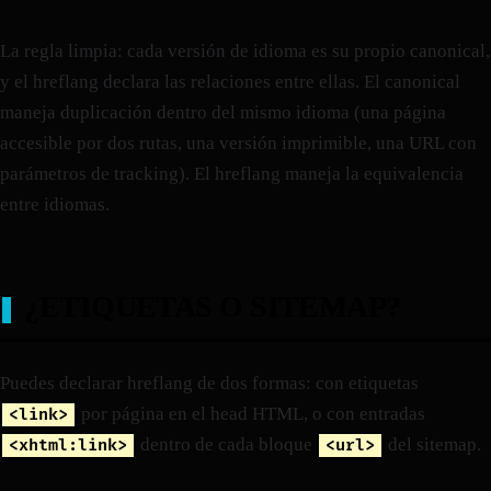
La regla limpia: cada versión de idioma es su propio canonical,
y el hreflang declara las relaciones entre ellas. El canonical
maneja duplicación dentro del mismo idioma (una página
accesible por dos rutas, una versión imprimible, una URL con
parámetros de tracking). El hreflang maneja la equivalencia
entre idiomas.
¿ETIQUETAS O SITEMAP?
Puedes declarar hreflang de dos formas: con etiquetas
por página en el head HTML, o con entradas
<link>
dentro de cada bloque
del sitemap.
<xhtml:link>
<url>