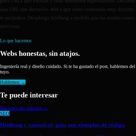
para URLs que existan y sean realmente equivalentes. Declarar
una URL que devuelve 404 o que tiene contenido muy distinto
te perjudica. Despliega hreflang a medida que las traducciones
aterrizan.
Lo que hacemos
Webs honestas, sin atajos.
Ingeniería real y diseño cuidado. Si te ha gustado el post, hablemos del
tuyo.
Hablemos →
Te puede interesar
Ver todos los artículos →
SEO
Hreflang y canonical: guía con ejemplos de código