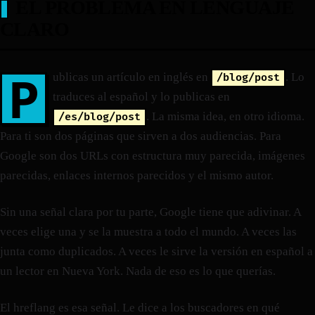
EL PROBLEMA EN LENGUAJE
CLARO
P
ublicas un artículo en inglés en
. Lo
/blog/post
traduces al español y lo publicas en
. La misma idea, en otro idioma.
/es/blog/post
Para ti son dos páginas que sirven a dos audiencias. Para
Google son dos URLs con estructura muy parecida, imágenes
parecidas, enlaces internos parecidos y el mismo autor.
Sin una señal clara por tu parte, Google tiene que adivinar. A
veces elige una y se la muestra a todo el mundo. A veces las
junta como duplicados. A veces le sirve la versión en español a
un lector en Nueva York. Nada de eso es lo que querías.
El hreflang es esa señal. Le dice a los buscadores en qué