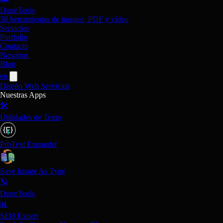
DuneTools
38 herramientas de imagen, PDF y vídeo
Servicios
Portfolio
Contacto
Nosotros
Blog
en
Diseño Web
Servicios
Nuestras Apps
🛠️
Utilidades de Texto
ProText Expander
Save Image As Type
🪐
DuneTools
📊
SEO Expert