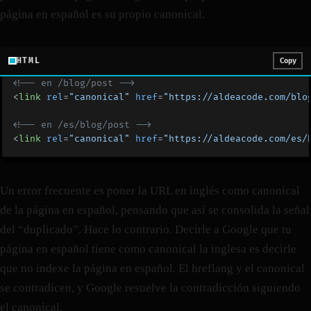
página en español es su propio canonical.
HTML
Copy
<!-- en /blog/post -->
<
link
 rel
=
"canonical"
 href
=
"https://aldeacode.com/blo
<!-- en /es/blog/post -->
<
link
 rel
=
"canonical"
 href
=
"https://aldeacode.com/es/
Un error frecuente es poner la URL en inglés como canonical
de la página en español, pensando que así se consolida la señal
del “duplicado”. Hace lo contrario. Decirle a Google que tu
página en español tiene como canonical la inglesa es decirle
que no indexe la página en español. El hreflang y el canonical
se contradicen, y Google resuelve la contradicción siguiendo
el canonical.