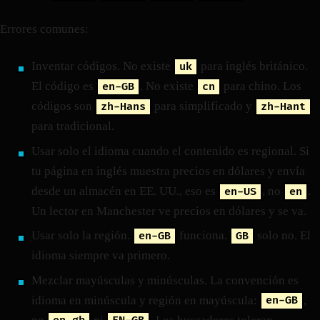
Errores comunes:
Inventar códigos. No existe
para inglés británico.
uk
El código es
. No existe
para chino. Los
en-GB
cn
códigos son
para simplificado y
zh-Hans
zh-Hant
para tradicional.
Usar solo el idioma cuando el contenido es regional. Si
tu página en inglés muestra precios en dólares y envía
desde un almacén en EE. UU., eso es
, no
.
en-US
en
Un lector en Manchester ve precios en dólares y se va.
Usar solo la región.
funciona.
solo no. El
en-GB
GB
idioma siempre va primero.
Mezclar mayúsculas y minúsculas. La convención es
idioma en minúscula y región en mayúscula:
,
en-GB