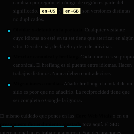
cambian por región, el código de región es parte del
significado.
y
son versiones distintas,
en-US
en-GB
no duplicados.
Olvidar x-default en la portada.
Cualquier visitante
cuyo idioma no esté en tu set tiene que aterrizar en algún
sitio. Decide cuál, declárelo y deja de adivinar.
Mezclar canonical y hreflang.
Cada idioma es su propio
canonical. El hreflang es el puente entre idiomas. Hacen
trabajos distintos. Nunca deben contradecirse.
Migraciones a medias.
Añadir hreflang a la mitad de un
sitio es peor que no añadirlo. La reciprocidad tiene que
ser completa o Google la ignora.
El mismo cuidado que pones en las
Core Web Vitals
o en un
presupuesto de rendimiento ajustado
toca aquí. El SEO
internacional no es trabajo glamuroso. Son declaraciones