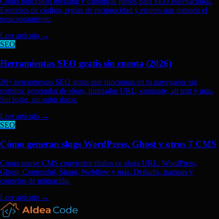
Cómo funcionan hreflang y canonical juntos para SEO internacional.
Ejemplos de código, reglas de reciprocidad y errores que rompen el
posicionamiento.
Leer artículo
→
SEO
Herramientas SEO gratis sin cuenta (2026)
20+ herramientas SEO gratis que funcionan en tu navegador sin
registro: generador de slugs, limpiador URL, contraste, alt text y más.
Sin login, sin subir datos.
Leer artículo
→
SEO
Cómo generan slugs WordPress, Ghost y otros 7 CMS
Cómo nueve CMS convierten títulos en slugs URL: WordPress,
Ghost, Contentful, Strapi, Webflow y más. Defaults, trampas y
consejos de migración.
Leer artículo
→