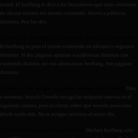
actual. El hreflang le dice a los buscadores qué otras versiones
de idioma existen del mismo contenido. Sirven a públicos
distintos. Pon los dos.
¿Puedo usar hreflang para contenido que no es traducción?
El hreflang es para el mismo contenido en idiomas o regiones
distintas. Si dos páginas apuntan a audiencias distintas con
contenido distinto, no son alternativas hreflang. Son páginas
distintas.
¿Cuánto tarda Google en aplicar cambios de hreflang?
Días
o semanas. Search Console recoge las etiquetas nuevas en el
siguiente rastreo, pero el efecto sobre qué versión posiciona
dónde tarda más. No te pongas nervioso al tercer día.
¿Y si mis traducciones son parciales?
Declara hreflang solo