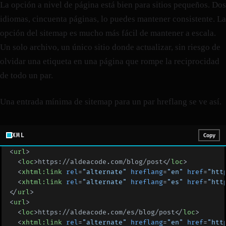
La opción a nivel de página está bien para sitios pequeños. Dos
idiomas, cincuenta páginas, lo puedes mantener consistente. La
opción del sitemap es mucho más fácil de mantener a escala.
Un solo archivo, un único sitio donde actualizar, sin riesgo de
olvidar una etiqueta en una página que rompe la reciprocidad
de todo un par.
Una entrada mínima de sitemap para un par hreflang se ve así.
XML
Copy
<
url
>
  <
loc
>https://aldeacode.com/blog/post</
loc
>
  <
xhtml:link
 rel
=
"alternate"
 hreflang
=
"en"
 href
=
"htt
  <
xhtml:link
 rel
=
"alternate"
 hreflang
=
"es"
 href
=
"htt
</
url
>
<
url
>
  <
loc
>https://aldeacode.com/es/blog/post</
loc
>
  <
xhtml:link
 rel
=
"alternate"
 hreflang
=
"en"
 href
=
"htt