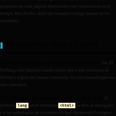
pequeñas en cada página, mantenidas con consistencia en el
tiempo. Bien hecho, dejas de competir contigo mismo en los
resultados.
PREGUNTAS FRECUENTES
¿Necesito hreflang si mi sitio está en un solo idioma?
No. El
hreflang solo importa cuando tienes dos o más versiones de
idioma o región del mismo contenido. Un sitio monolingüe usa
solo canonical.
¿Qué diferencia hay entre hreflang y el atributo lang?
El
atributo
en el elemento
le dice al navegador
lang
<html>
y a las tecnologías de asistencia en qué idioma está la página