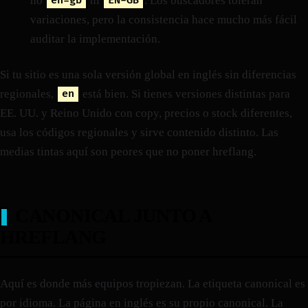
no
ni
. Los buscadores toleran
en-gb
EN-GB
variaciones, pero la consistencia hace mucho más fácil
auditar la implementación.
Si tu sitio es una sola versión global en inglés sin diferencias
regionales,
está bien. Si tienes versiones distintas para
en
EE. UU. y Reino Unido con copy, precios o stock diferentes,
usa los códigos regionales y sirve contenido distinto. Las
medias tintas aquí son peores que no poner hreflang.
CANONICAL JUNTO A
HREFLANG
Aquí es donde más equipos tropiezan. La etiqueta canonical es
por idioma. La página en inglés es su propio canonical. La