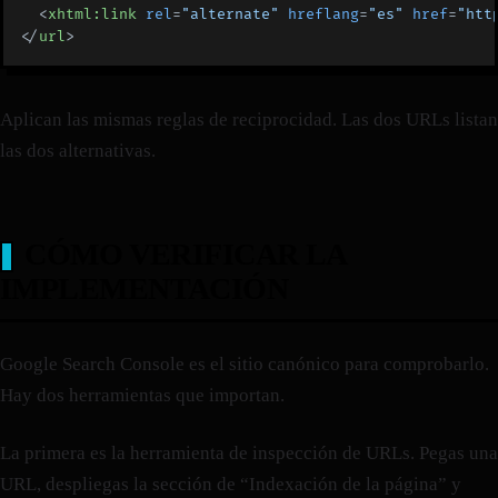
  <
xhtml:link
 rel
=
"alternate"
 hreflang
=
"es"
 href
=
"htt
</
url
>
Aplican las mismas reglas de reciprocidad. Las dos URLs listan
las dos alternativas.
CÓMO VERIFICAR LA
IMPLEMENTACIÓN
Google Search Console es el sitio canónico para comprobarlo.
Hay dos herramientas que importan.
La primera es la herramienta de inspección de URLs. Pegas una
URL, despliegas la sección de “Indexación de la página” y