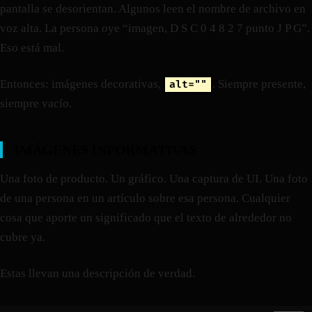
pantalla se desorientan. Algunos leen el nombre de archivo en
voz alta. La persona oye “imagen, D S C 0 4 8 2 7 punto J P G”.
Eso está mal.
Entonces: imágenes decorativas,
. Siempre presente,
alt=""
siempre vacío.
IMÁGENES INFORMATIVAS
Una foto de producto. Un gráfico. Una captura de UI. Una foto
de una persona en un artículo sobre esa persona. Cualquier
cosa que aporte un significado que el texto de alrededor no
cubre ya.
Estas llevan una descripción de verdad.