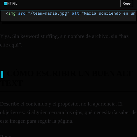
HTML
Copy
<
img
 src
=
"/team-maria.jpg"
 alt
=
"Maria sonriendo en un
Y ya. Sin keyword stuffing, sin nombre de archivo, sin “haz
clic aquí”.
CÓMO ESCRIBIR UN BUEN ALT
TEXT
Describe el contenido y el propósito, no la apariencia. El
objetivo es: si alguien cerrara los ojos, qué necesitaría saber de
esta imagen para seguir la página.
Bien: