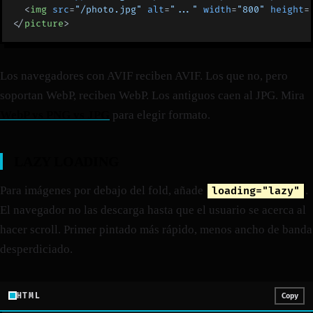
  <
img
 src
=
"/photo.jpg"
 alt
=
"..."
 width
=
"800"
 height
=
</
picture
>
Los navegadores con AVIF reciben AVIF. Los que no, pero
soportan WebP, reciben WebP. Los antiguos caen al JPG. Mira
WebP vs PNG vs JPG
para elegir formato.
LAZY LOADING
Para imágenes por debajo del fold, añade
.
loading="lazy"
El navegador no las descarga hasta que el usuario se acerca al
hacer scroll. Primer pintado más rápido, menos ancho de banda
desperdiciado.
HTML
Copy