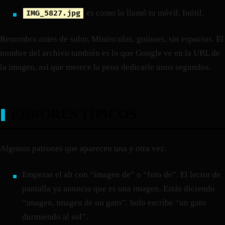
es como lo llamó tu móvil. Inútil.
IMG_5827.jpg
Renombra antes de subir. Minúsculas, guiones, sin espacios. El
nombre del archivo también es lo que Google ve en la URL de
la imagen, así que merece la pena dedicarle unos segundos.
ERRORES TÍPICOS
Algunos patrones que aparecen una y otra vez:
Empezar el alt con “imagen de” o “foto de”. El lector de
pantalla ya anuncia que es una imagen. Estás diciendo
“imagen, imagen de un gato”. Solo escribe “un gato
durmiendo al sol”.