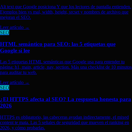
Alt text que Google posiciona Y que los lectores de pantalla entienden.
Ejemplos bien vs mal, width, height, srcset y nombres de archivo que
mejoran el SEO.
Leer artículo
→
SEO
HTML semántico para SEO: las 5 etiquetas que
Google sí lee
Las 5 etiquetas HTML semánticas que Google usa para entender tu
página: h1, main, article, nav, section. Más una checklist de 10 minutos
para auditar tu web.
Leer artículo
→
SEO
¿El HTTPS afecta al SEO? La respuesta honesta para
2026
HTTPS es obligatorio, las cabeceras ayudan indirectamente, el mixed
content te mata. Las 5 señales de seguridad que mueven el ranking en
2026, y cómo probarlas.