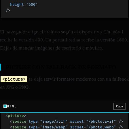
  height
=
"600"
/>
El navegador elige el archivo según el dispositivo. Un móvil
recibe la versión 400. Un portátil retina recibe la versión 1600.
Dejas de mandar imágenes de escritorio a móviles.
PICTURE CON FALLBACK DE FORMATO
te deja servir formatos modernos con un fallback
<picture>
en JPG o PNG.
HTML
Copy
<
picture
>
  <
source
 type
=
"image/avif"
 srcset
=
"/photo.avif"
 />
  <
source
 type
=
"image/webp"
 srcset
=
"/photo.webp"
 />