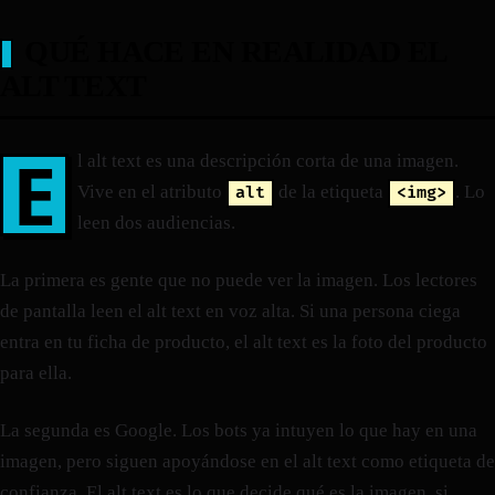
QUÉ HACE EN REALIDAD EL
ALT TEXT
E
l alt text es una descripción corta de una imagen.
Vive en el atributo
de la etiqueta
. Lo
alt
<img>
leen dos audiencias.
La primera es gente que no puede ver la imagen. Los lectores
de pantalla leen el alt text en voz alta. Si una persona ciega
entra en tu ficha de producto, el alt text es la foto del producto
para ella.
La segunda es Google. Los bots ya intuyen lo que hay en una
imagen, pero siguen apoyándose en el alt text como etiqueta de
confianza. El alt text es lo que decide qué es la imagen, si