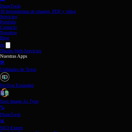
DuneTools
38 herramientas de imagen, PDF y vídeo
Servicios
Portfolio
Contacto
Nosotros
Blog
en
Diseño Web
Servicios
Nuestras Apps
🛠️
Utilidades de Texto
ProText Expander
Save Image As Type
🪐
DuneTools
📊
SEO Expert