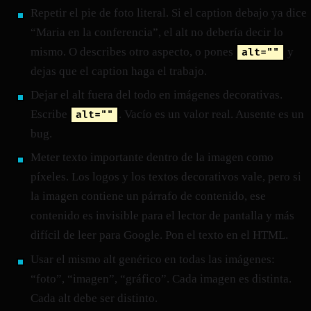
Repetir el pie de foto literal. Si el caption debajo ya dice
“Maria en la conferencia”, el alt no debería decir lo
mismo. O describes otro aspecto, o pones
y
alt=""
dejas que el caption haga el trabajo.
Dejar el alt fuera del todo en imágenes decorativas.
Escribe
. Vacío es un valor real. Ausente es un
alt=""
bug.
Meter texto importante dentro de la imagen como
píxeles. Los logos y los textos decorativos vale, pero si
la imagen contiene un párrafo de contenido, ese
contenido es invisible para el lector de pantalla y más
difícil de leer para Google. Pon el texto en el HTML.
Usar el mismo alt genérico en todas las imágenes:
“foto”, “imagen”, “gráfico”. Cada imagen es distinta.
Cada alt debe ser distinto.