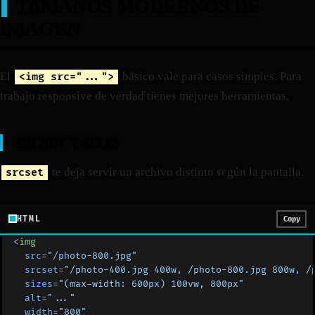
TAMAÑOS MODERNOS DE
IMAGEN
El
básico vale para casos simples. Para
<img src="...">
trabajo responsive de verdad tienes mejores herramientas.
SRCSET Y SIZES
te deja servir un archivo distinto según la pantalla.
srcset
HTML
Copy
<
img
  src
=
"/photo-800.jpg"
  srcset
=
"/photo-400.jpg 400w, /photo-800.jpg 800w, /
  sizes
=
"(max-width: 600px) 100vw, 800px"
  alt
=
"..."
  width
=
"800"