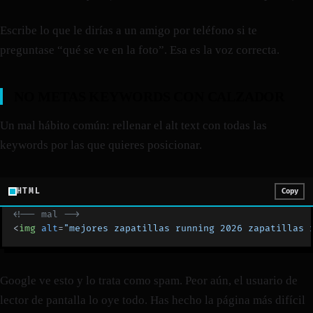
Escribe lo que le dirías a un amigo por teléfono si te
preguntase “qué se ve en la foto”. Esa es la voz correcta.
NO METAS KEYWORDS CON CALZADOR
Un mal hábito común: rellenar el alt text con todas las
keywords por las que quieres posicionar.
HTML
Copy
<!-- mal -->
<
img
 alt
=
"mejores zapatillas running 2026 zapatillas 
Google ve esto y lo trata como spam. Peor aún, el usuario de
lector de pantalla lo oye todo. Has hecho la página más difícil