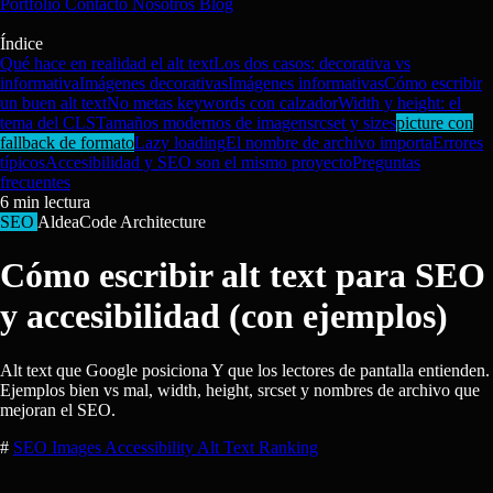
Portfolio
Contacto
Nosotros
Blog
Índice
Qué hace en realidad el alt text
Los dos casos: decorativa vs
informativa
Imágenes decorativas
Imágenes informativas
Cómo escribir
un buen alt text
No metas keywords con calzador
Width y height: el
tema del CLS
Tamaños modernos de imagen
srcset y sizes
picture con
fallback de formato
Lazy loading
El nombre de archivo importa
Errores
típicos
Accesibilidad y SEO son el mismo proyecto
Preguntas
frecuentes
6
min lectura
SEO
AldeaCode Architecture
Cómo escribir alt text para SEO
y accesibilidad (con ejemplos)
Alt text que Google posiciona Y que los lectores de pantalla entienden.
Ejemplos bien vs mal, width, height, srcset y nombres de archivo que
mejoran el SEO.
#
SEO
Images
Accessibility
Alt Text
Ranking