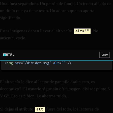
Una línea separadora. Un patrón de fondo. Un icono al lado de
un título que ya tiene texto. Un adorno que no aporta
significado.
Estas imágenes deben llevar el alt vacío:
. No
alt=""
ausente, vacío.
HTML
Copy
<
img
 src
=
"/divider.svg"
 alt
=
""
 />
El alt vacío le dice al lector de pantalla “salta esto, es
decorativo”. El usuario sigue sin oír “imagen, divisor punto S
V G”. Eso está bien. Le ahorras ruido.
Si dejas el atributo
fuera del todo, los lectores de
alt