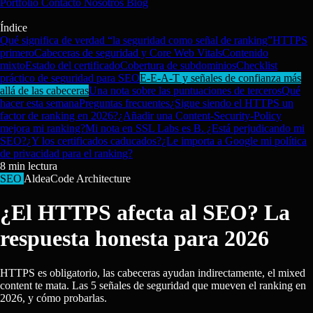
Portfolio
Contacto
Nosotros
Blog
Índice
Qué significa de verdad “la seguridad como señal de ranking”
HTTPS
primero
Cabeceras de seguridad y Core Web Vitals
Contenido
mixto
Estado del certificado
Cobertura de subdominios
Checklist
práctico de seguridad para SEO
E-E-A-T y señales de confianza más
allá de las cabeceras
Una nota sobre las puntuaciones de terceros
Qué
hacer esta semana
Preguntas frecuentes
¿Sigue siendo el HTTPS un
factor de ranking en 2026?
¿Añadir una Content-Security-Policy
mejora mi ranking?
Mi nota en SSL Labs es B. ¿Está perjudicando mi
SEO?
¿Y los certificados caducados?
¿Le importa a Google mi política
de privacidad para el ranking?
8
min lectura
SEO
AldeaCode Architecture
¿El HTTPS afecta al SEO? La
respuesta honesta para 2026
HTTPS es obligatorio, las cabeceras ayudan indirectamente, el mixed
content te mata. Las 5 señales de seguridad que mueven el ranking en
2026, y cómo probarlas.