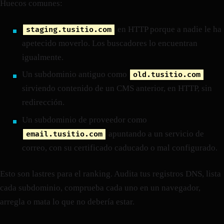
Huecos comunes:
en HTTP porque a nadie le ha
staging.tusitio.com
apetecido moverlo. Los buscadores lo encuentran
igualmente.
Un subdominio antiguo como
old.tusitio.com
sirviendo contenido de un CMS anterior, en HTTP, sin
redirección.
Un subdominio de proveedor como
apuntando a un servicio de
email.tusitio.com
correo, con su certificado caducado o mal configurado.
Esto son lastres para el ranking. Audita tus registros DNS, lista
cada subdominio, comprueba cada uno en un navegador,
arregla o mata lo que no debería estar.