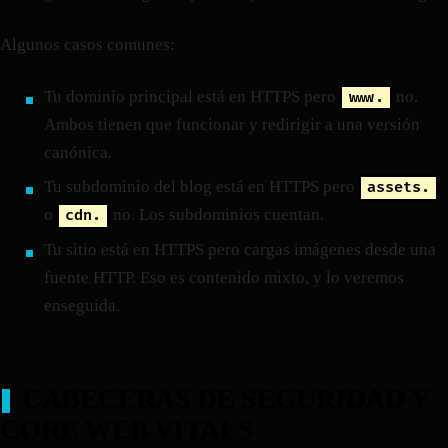
Algunos casos comunes:
Tu dominio principal está en HTTPS pero
no.
www.
Ambos tienen que funcionar y redirigir a una versión
canónica.
Tu subdominio del blog está en HTTPS pero
assets.
o
no. Los subdominios cuentan.
cdn.
Tu sitio está en HTTPS pero cargas imágenes desde una
fuente HTTP. Eso es contenido mixto, y lo veremos
enseguida.
CABECERAS DE SEGURIDAD Y
CORE WEB VITALS