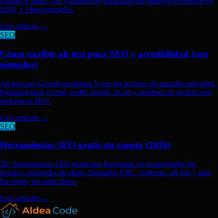
content te mata. Las 5 señales de seguridad que mueven el ranking en
2026, y cómo probarlas.
Leer artículo
→
SEO
Cómo escribir alt text para SEO y accesibilidad (con
ejemplos)
Alt text que Google posiciona Y que los lectores de pantalla entienden.
Ejemplos bien vs mal, width, height, srcset y nombres de archivo que
mejoran el SEO.
Leer artículo
→
SEO
Herramientas SEO gratis sin cuenta (2026)
20+ herramientas SEO gratis que funcionan en tu navegador sin
registro: generador de slugs, limpiador URL, contraste, alt text y más.
Sin login, sin subir datos.
Leer artículo
→