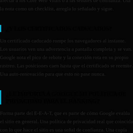
afectar a los Core Web Vitals o a las señales de confianza. Usa
la nota como un checklist, arregla lo señalado y sigue.
¿Y LOS CERTIFICADOS CADUCADOS?
Un certificado caducado rompe los navegadores al instante.
Los usuarios ven una advertencia a pantalla completa y se van.
Google nota el pico de rebote y la conexión rota en su propio
rastreo. Las posiciones caen hasta que el certificado se reemite.
Usa auto-renovación para que esto no pase nunca.
¿LE IMPORTA A GOOGLE MI POLÍTICA DE
PRIVACIDAD PARA EL RANKING?
Forma parte del E-E-A-T, que es parte de cómo Google evalúa
el sitio en general. Una política de privacidad real que coincida
con lo que hace el sitio es una señal de confianza. Una copia