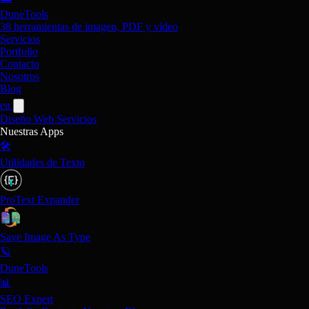
DuneTools
38 herramientas de imagen, PDF y vídeo
Servicios
Portfolio
Contacto
Nosotros
Blog
en
Diseño Web
Servicios
Nuestras Apps
🛠️
Utilidades de Texto
ProText Expander
Save Image As Type
🪐
DuneTools
📊
SEO Expert