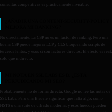
consultas competitivas es prácticamente invisible.
¿AÑADIR UNA CONTENT-SECURITY-POLICY
MEJORA MI RANKING?
No directamente. La CSP no es un factor de ranking. Pero una
buena CSP puede mejorar LCP y CLS bloqueando scripts de
terceros lentos, y esos sí son factores directos. El efecto es real,
solo que indirecto.
MI NOTA EN SSL LABS ES B. ¿ESTÁ
PERJUDICANDO MI SEO?
Probablemente no de forma directa. Google no lee las notas de
SSL Labs. Pero una B suele significar que falta algo, como
HSTS o una suite de cifrado moderna, y esos huecos pueden