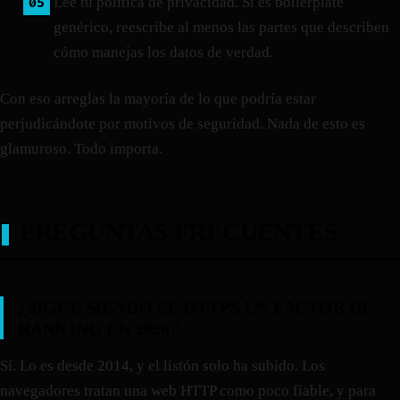
Lee tu política de privacidad. Si es boilerplate
genérico, reescribe al menos las partes que describen
cómo manejas los datos de verdad.
Con eso arreglas la mayoría de lo que podría estar
perjudicándote por motivos de seguridad. Nada de esto es
glamuroso. Todo importa.
PREGUNTAS FRECUENTES
¿SIGUE SIENDO EL HTTPS UN FACTOR DE
RANKING EN 2026?
Sí. Lo es desde 2014, y el listón solo ha subido. Los
navegadores tratan una web HTTP como poco fiable, y para