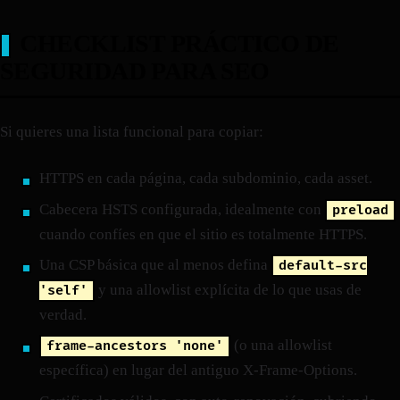
CHECKLIST PRÁCTICO DE
SEGURIDAD PARA SEO
Si quieres una lista funcional para copiar:
HTTPS en cada página, cada subdominio, cada asset.
Cabecera HSTS configurada, idealmente con
preload
cuando confíes en que el sitio es totalmente HTTPS.
Una CSP básica que al menos defina
default-src
y una allowlist explícita de lo que usas de
'self'
verdad.
(o una allowlist
frame-ancestors 'none'
específica) en lugar del antiguo X-Frame-Options.