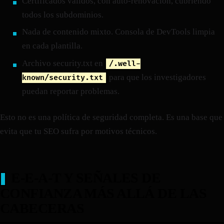
Certificados válidos, con auto-renovación, cubriendo
todos los subdominios.
Nada de contenido mixto. Consola de DevTools limpia
en cada plantilla.
Archivo security.txt en
/.well-
para que los investigadores
known/security.txt
puedan reportar problemas.
Esto no es una política de seguridad completa. Es una base que
evita que tu SEO sufra por motivos técnicos.
E-E-A-T Y SEÑALES DE
CONFIANZA MÁS ALLÁ DE LAS
CABECERAS