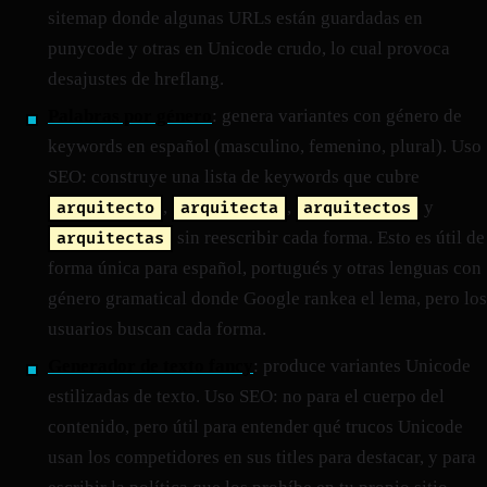
sitemap donde algunas URLs están guardadas en
punycode y otras en Unicode crudo, lo cual provoca
desajustes de hreflang.
Palabras por género
: genera variantes con género de
keywords en español (masculino, femenino, plural). Uso
SEO: construye una lista de keywords que cubre
,
,
y
arquitecto
arquitecta
arquitectos
sin reescribir cada forma. Esto es útil de
arquitectas
forma única para español, portugués y otras lenguas con
género gramatical donde Google rankea el lema, pero los
usuarios buscan cada forma.
Generador de texto fancy
: produce variantes Unicode
estilizadas de texto. Uso SEO: no para el cuerpo del
contenido, pero útil para entender qué trucos Unicode
usan los competidores en sus titles para destacar, y para