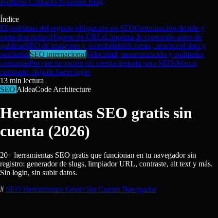
Portfolio
Contacto
Nosotros
Blog
Índice
El problema del registro obligatorio en SEO
Optimización de title y
meta description
Higiene de URLs
Limpieza de contenido antes de
publicar
SEO de imágenes y accesibilidad
Schema, structured data y
auditorías
SEO internacional
Velocidad, monitorización y auditorías
continuas
Por qué la opción sin cuenta importa para SEOs
Marca,
comparte, deja de hacer login
13
min lectura
SEO
AldeaCode Architecture
Herramientas SEO gratis sin
cuenta (2026)
20+ herramientas SEO gratis que funcionan en tu navegador sin
registro: generador de slugs, limpiador URL, contraste, alt text y más.
Sin login, sin subir datos.
#
SEO
Herramientas Gratis
Sin Cuenta
Navegador