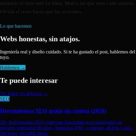
mientras el sitio esté en línea. Marca las que uses cada semana.
Olvida el resto hasta que las necesites.
Lo que hacemos
Webs honestas, sin atajos.
Ingeniería real y diseño cuidado. Si te ha gustado el post, hablemos del
tuyo.
Hablemos →
Te puede interesar
Ver todos los artículos →
SEO
Herramientas SEO gratis sin cuenta (2026)
20+ herramientas SEO gratis que funcionan en tu navegador sin
registro: generador de slugs, limpiador URL, contraste, alt text y más.
Sin login, sin subir datos.