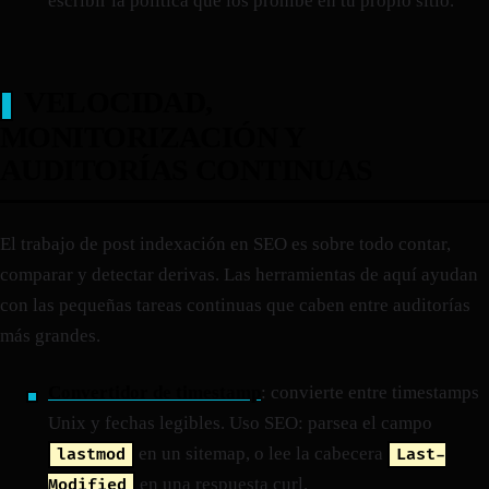
escribir la política que los prohíbe en tu propio sitio.
VELOCIDAD,
MONITORIZACIÓN Y
AUDITORÍAS CONTINUAS
El trabajo de post indexación en SEO es sobre todo contar,
comparar y detectar derivas. Las herramientas de aquí ayudan
con las pequeñas tareas continuas que caben entre auditorías
más grandes.
Convertidor de timestamp
: convierte entre timestamps
Unix y fechas legibles. Uso SEO: parsea el campo
en un sitemap, o lee la cabecera
lastmod
Last-
en una respuesta curl.
Modified