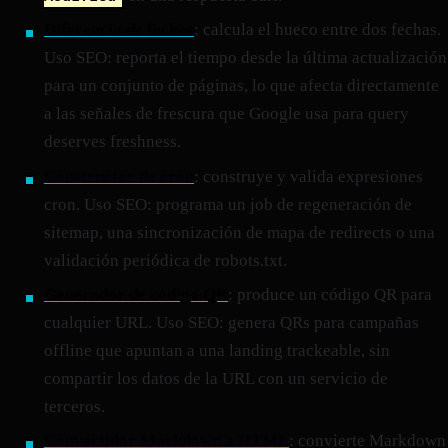
Diferencia de fechas
: calcula el hueco entre dos fechas.
Uso SEO: reporta el tiempo desde la última actualización
para un conjunto de páginas, lo que afecta directamente
a las señales de frescura que Google usa para query
deserves freshness.
Constructor de cron
: construye y valida expresiones
cron. Uso SEO: programa un job de regeneración de
sitemap, una sincronización de mapa de redirects o una
validación periódica de robots.txt.
Generador de código QR
: produce un código QR para
cualquier URL. Uso SEO: genera QRs para campañas
offline que apuntan a una landing trackeable, sin
compartir los datos de la URL con un servicio de
terceros.
Convertidor Markdown a HTML
: convierte Markdown