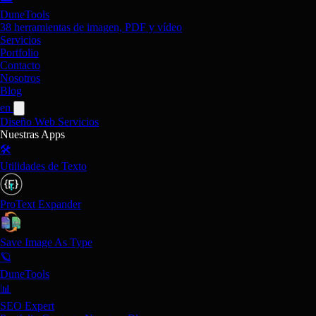
DuneTools
38 herramientas de imagen, PDF y vídeo
Servicios
Portfolio
Contacto
Nosotros
Blog
en
Diseño Web
Servicios
Nuestras Apps
🛠️
Utilidades de Texto
ProText Expander
Save Image As Type
🪐
DuneTools
📊
SEO Expert