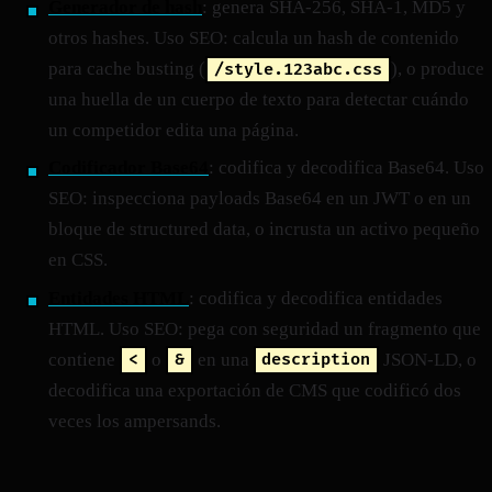
Generador de hash
: genera SHA-256, SHA-1, MD5 y
otros hashes. Uso SEO: calcula un hash de contenido
para cache busting (
), o produce
/style.123abc.css
una huella de un cuerpo de texto para detectar cuándo
un competidor edita una página.
Codificador Base64
: codifica y decodifica Base64. Uso
SEO: inspecciona payloads Base64 en un JWT o en un
bloque de structured data, o incrusta un activo pequeño
en CSS.
Entidades HTML
: codifica y decodifica entidades
HTML. Uso SEO: pega con seguridad un fragmento que
contiene
o
en una
JSON-LD, o
<
&
description
decodifica una exportación de CMS que codificó dos
veces los ampersands.