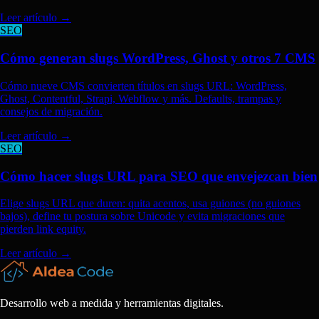
Leer artículo
→
SEO
Cómo generan slugs WordPress, Ghost y otros 7 CMS
Cómo nueve CMS convierten títulos en slugs URL: WordPress,
Ghost, Contentful, Strapi, Webflow y más. Defaults, trampas y
consejos de migración.
Leer artículo
→
SEO
Cómo hacer slugs URL para SEO que envejezcan bien
Elige slugs URL que duren: quita acentos, usa guiones (no guiones
bajos), define tu postura sobre Unicode y evita migraciones que
pierden link equity.
Leer artículo
→
Desarrollo web a medida y herramientas digitales.