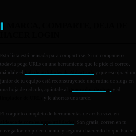
MARCA, COMPARTE, DEJA DE
HACER LOGIN
Esta lista está pensada para compartirse. Si un compañero
todavía pega URLs en una herramienta que le pide el correo,
mándale el
hub de utilidades de AldeaCode
y que escoja. Si un
junior de tu equipo está reconstruyendo una rutina de slugs en
una hoja de cálculo, apúntale al
generador de slugs
y al
limpiador de URLs
y le ahorras una tarde.
El conjunto completo de herramientas de arriba vive en
aldeacode.com/es/apps/utilidades
. Son gratis, corren en tu
navegador, no piden cuenta, y seguirán haciendo lo que hacen