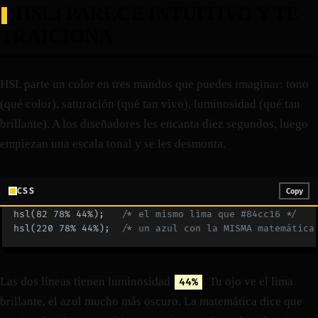
HSL: PARECE INTUITIVO Y TE
TRAICIONA
HSL parte un color en tres mandos que puedes imaginar: tono
(qué color), saturación (qué tan vivo), luminosidad (qué tan
brillante). A los diseñadores les encanta diez segundos, luego
empiezan una escala tonal y se les desmonta.
CSS
Copy
hsl(82 78% 44%);   
/* el mismo lima que #84cc16 */
hsl(220 78% 44%);  
/* un azul con la MISMA matemática
Las dos líneas tienen luminosidad
. Tu ojo ve el lima
44%
brillante, el azul mucho más oscuro. La matemática dice que