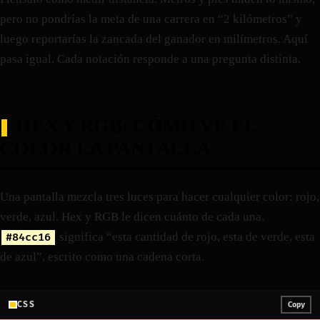
pero no pondrías la meta de una carrera en “2 kilómetros” y
luego reportarías la zancada del ganador en milímetros. Aquí
pasa igual. Cada notación responde a una pregunta distinta.
HEX Y RGB: CÓMO VE EL
COLOR LA PANTALLA
Una pantalla mezcla tres luces para hacer cualquier color: rojo,
verde, azul. Hex y RGB le dicen cuánto de cada una.
significa “esta cantidad de rojo, esta de verde, esta
#84cc16
de azul”, escrito como una cadena corta.
CSS
Copy