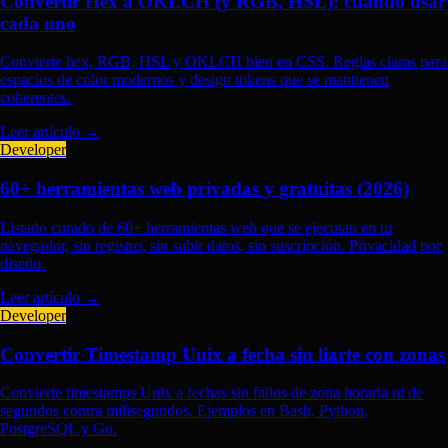
Convertir Hex a OKLCH (y RGB, HSL): cuándo usar
cada uno
Convierte hex, RGB, HSL y OKLCH bien en CSS. Reglas claras para
espacios de color modernos y design tokens que se mantienen
coherentes.
Leer artículo
→
Developer
60+ herramientas web privadas y gratuitas (2026)
Listado curado de 60+ herramientas web que se ejecutan en tu
navegador, sin registro, sin subir datos, sin suscripción. Privacidad por
diseño.
Leer artículo
→
Developer
Convertir Timestamp Unix a fecha sin liarte con zonas
Convierte timestamps Unix a fechas sin fallos de zona horaria ni de
segundos contra milisegundos. Ejemplos en Bash, Python,
PostgreSQL y Go.