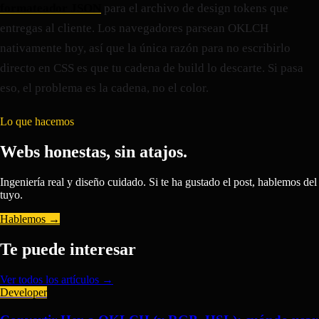
formateador JSON
para el archivo de design tokens que
entregas al cliente. Los navegadores parsean OKLCH
nativamente hoy, así que la única razón para no escribirlo
directo en CSS es que tu cadena de build lo descarte. Si pasa
eso, el problema es la cadena, no el color.
Lo que hacemos
Webs honestas, sin atajos.
Ingeniería real y diseño cuidado. Si te ha gustado el post, hablemos del
tuyo.
Hablemos →
Te puede interesar
Ver todos los artículos →
Developer