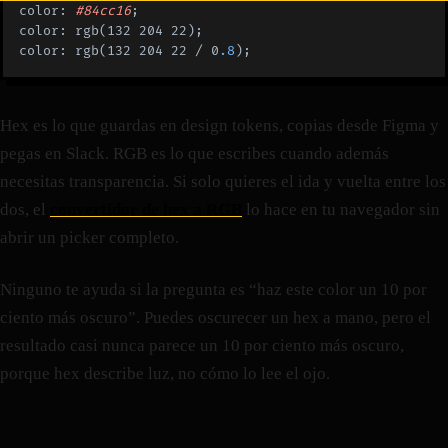
color: 
#84cc16
;
color: rgb(132 204 22);
color: rgb(132 204 22 / 0
.8
);
Hex es lo que guardas en design tokens, copias desde Figma y
pegas en Slack. RGB es lo que escribes cuando además
necesitas transparencia. Si solo quieres el ida y vuelta entre los
dos, el
convertidor de hex a RGB
lo hace en tu navegador sin
abrir un picker completo.
Ninguno te ayuda si la pregunta es “haz este color un 10 por
ciento más oscuro”. Puedes oscurecer un hex a mano, pero el
resultado casi nunca parece un 10 por ciento más oscuro,
porque hex describe luz, no cómo lo lee el ojo.