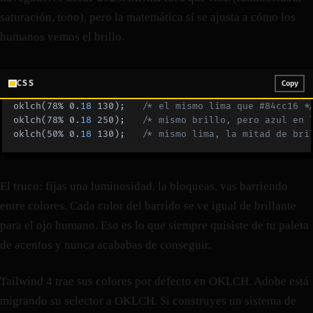
saturación, tono), pero la matemática sí se ajusta a cómo los
humanos vemos el brillo.
CSS
Copy
oklch(78% 0
.18
 130);   
/* el mismo lima que #84cc16 *
oklch(78% 0
.18
 250);   
/* mismo brillo, pero azul en 
oklch(50% 0
.18
 130);   
/* mismo lima, la mitad de bri
El truco: fijas una luminosidad, la bloqueas, vas barriendo
entre colores. Cada color del barrido se ve igual de brillante
para el ojo humano. Eso es lo que siempre quisiste de tu paleta
de acentos y nunca acababas de conseguir.
Tailwind 4 trae sus colores por defecto en OKLCH. Adobe está
migrando su selector a OKLCH. Si construyes un sistema de