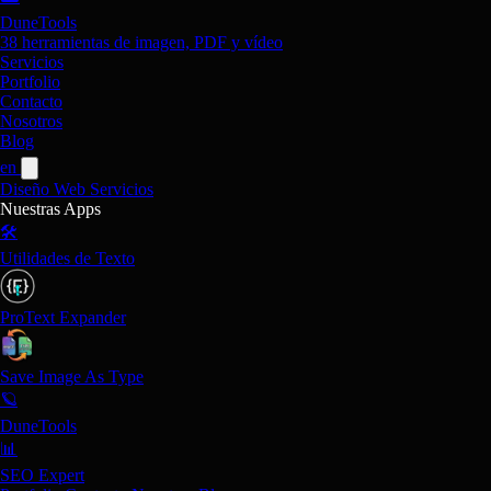
DuneTools
38 herramientas de imagen, PDF y vídeo
Servicios
Portfolio
Contacto
Nosotros
Blog
en
Diseño Web
Servicios
Nuestras Apps
🛠️
Utilidades de Texto
ProText Expander
Save Image As Type
🪐
DuneTools
📊
SEO Expert