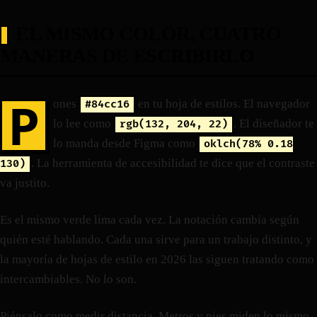
EL MISMO COLOR, CUATRO
MANERAS DE ESCRIBIRLO
P
ones
en tu hoja de estilos. El navegador
#84cc16
lo lee como
. El diseñador te
rgb(132, 204, 22)
lo manda desde Figma como
oklch(78% 0.18
. La herramienta de accesibilidad te dice que el contraste
130)
va justito.
Es el mismo verde lima cada vez. La notación cambia según
quién esté hablando. Cada una sirve para un trabajo distinto, y
la mayoría de hojas de estilo en 2026 las siguen tratando como
intercambiables. No lo son.
Piénsalo como medir distancia. Metros y pies miden lo mismo,