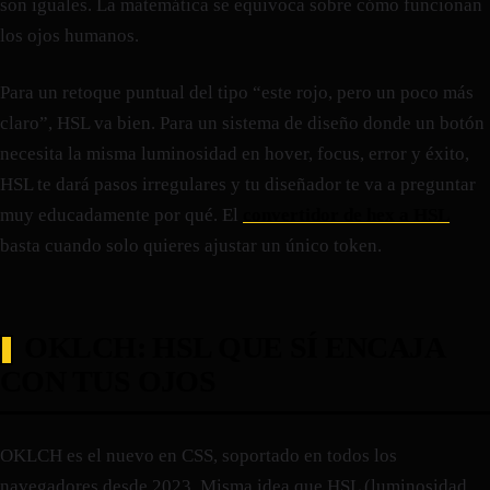
son iguales. La matemática se equivoca sobre cómo funcionan
los ojos humanos.
Para un retoque puntual del tipo “este rojo, pero un poco más
claro”, HSL va bien. Para un sistema de diseño donde un botón
necesita la misma luminosidad en hover, focus, error y éxito,
HSL te dará pasos irregulares y tu diseñador te va a preguntar
muy educadamente por qué. El
convertidor de hex a HSL
basta cuando solo quieres ajustar un único token.
OKLCH: HSL QUE SÍ ENCAJA
CON TUS OJOS
OKLCH es el nuevo en CSS, soportado en todos los
navegadores desde 2023. Misma idea que HSL (luminosidad,