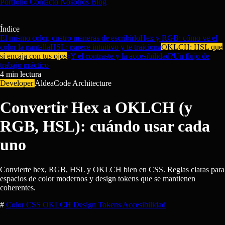
Portfolio
Contacto
Nosotros
Blog
Índice
El mismo color, cuatro maneras de escribirlo
Hex y RGB: cómo ve el
color la pantalla
HSL: parece intuitivo y te traiciona
OKLCH: HSL que
sí encaja con tus ojos
¿Y el contraste y la accesibilidad?
Un flujo de
trabajo práctico
4
min lectura
Developer
AldeaCode Architecture
Convertir Hex a OKLCH (y
RGB, HSL): cuándo usar cada
uno
Convierte hex, RGB, HSL y OKLCH bien en CSS. Reglas claras para
espacios de color modernos y design tokens que se mantienen
coherentes.
#
Color
CSS
OKLCH
Design Tokens
Accesibilidad