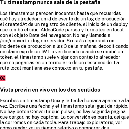
Tu timestamp nunca sale de la pestaña
Los timestamps parecen inocentes hasta que recuerdas
qué hay alrededor: un id de evento de un log de producción,
el createdAt de un registro de cliente, el inicio de un deploy
que tumbó el sitio. AldeaCode parsea y formatea en local
con el objeto Date del navegador. No hay llamada a
/api/convert ni log en servidor. Si estás depurando un
incidente de producción a las 3 de la mañana, decodificando
un claim exp de un JWT o verificando cuándo se emitió un
token, el timestamp suele viajar con contexto alrededor
que no pegarías en un formulario de un desconocido. La
ruta local mantiene ese contexto en tu pestaña.
02
Vista previa en vivo en los dos sentidos
Escribes un timestamp Unix y la fecha humana aparece a la
vez. Escribes una fecha y el timestamp sale igual de rápido.
No hay botón Convertir que pulsar, no hay segunda página
que cargar, no hay captcha. La conversión es barata, así que
la corremos en cada tecla. Para trabajo exploratorio, ver
cómo renderiza un tiempo relativo o comparar dos