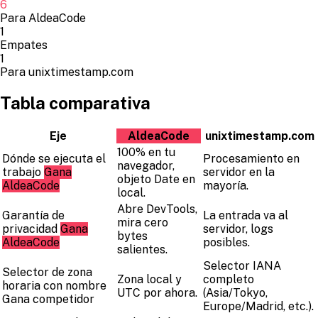
6
Para AldeaCode
1
Empates
1
Para unixtimestamp.com
Tabla comparativa
Eje
AldeaCode
unixtimestamp.com
100% en tu
Dónde se ejecuta el
Procesamiento en
navegador,
trabajo
Gana
servidor en la
objeto Date en
AldeaCode
mayoría.
local.
Abre DevTools,
Garantía de
La entrada va al
mira cero
privacidad
Gana
servidor, logs
bytes
AldeaCode
posibles.
salientes.
Selector IANA
Selector de zona
Zona local y
completo
horaria con nombre
UTC por ahora.
(Asia/Tokyo,
Gana competidor
Europe/Madrid, etc.).