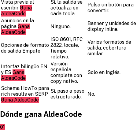
Vista previa al
Sí, la salida se
Pulsa un botón para
escribir
Gana
actualiza en
convertir.
AldeaCode
cada tecla.
Anuncios en la
Banner y unidades de
página
Gana
Ninguno.
display inline.
AldeaCode
ISO 8601, RFC
Varios formatos de
Opciones de formato
2822, locale,
salida, cobertura
de salida
Empate
tiempo
similar.
relativo.
Versión
Interfaz bilingüe EN
española
y ES
Gana
Solo en inglés.
completa con
AldeaCode
copy nativo.
Schema HowTo para
Sí, paso a paso
rich results en SERP
No.
estructurado.
Gana AldeaCode
Dónde gana AldeaCode
01