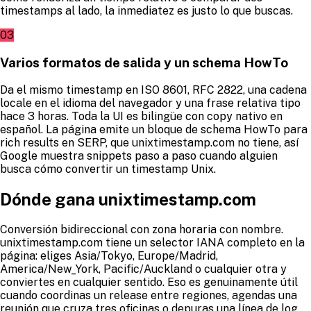
timestamps al lado, la inmediatez es justo lo que buscas.
03
Varios formatos de salida y un schema HowTo
Da el mismo timestamp en ISO 8601, RFC 2822, una cadena
locale en el idioma del navegador y una frase relativa tipo
hace 3 horas. Toda la UI es bilingüe con copy nativo en
español. La página emite un bloque de schema HowTo para
rich results en SERP, que unixtimestamp.com no tiene, así
Google muestra snippets paso a paso cuando alguien
busca cómo convertir un timestamp Unix.
Dónde gana unixtimestamp.com
Conversión bidireccional con zona horaria con nombre.
unixtimestamp.com tiene un selector IANA completo en la
página: eliges Asia/Tokyo, Europe/Madrid,
America/New_York, Pacific/Auckland o cualquier otra y
conviertes en cualquier sentido. Eso es genuinamente útil
cuando coordinas un release entre regiones, agendas una
reunión que cruza tres oficinas o depuras una línea de log