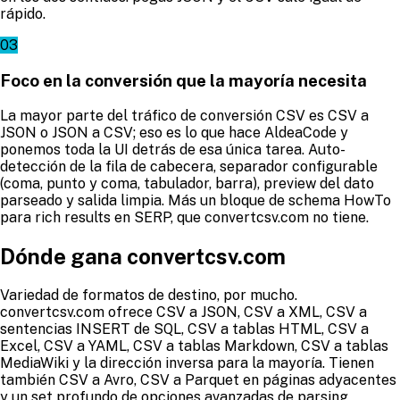
rápido.
03
Foco en la conversión que la mayoría necesita
La mayor parte del tráfico de conversión CSV es CSV a
JSON o JSON a CSV; eso es lo que hace AldeaCode y
ponemos toda la UI detrás de esa única tarea. Auto-
detección de la fila de cabecera, separador configurable
(coma, punto y coma, tabulador, barra), preview del dato
parseado y salida limpia. Más un bloque de schema HowTo
para rich results en SERP, que convertcsv.com no tiene.
Dónde gana convertcsv.com
Variedad de formatos de destino, por mucho.
convertcsv.com ofrece CSV a JSON, CSV a XML, CSV a
sentencias INSERT de SQL, CSV a tablas HTML, CSV a
Excel, CSV a YAML, CSV a tablas Markdown, CSV a tablas
MediaWiki y la dirección inversa para la mayoría. Tienen
también CSV a Avro, CSV a Parquet en páginas adyacentes
y un set profundo de opciones avanzadas de parsing