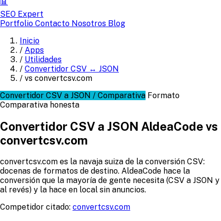
📊
SEO Expert
Portfolio
Contacto
Nosotros
Blog
Inicio
/
Apps
/
Utilidades
/
Convertidor CSV ↔ JSON
/
vs convertcsv.com
Convertidor CSV a JSON / Comparativa
Formato
Comparativa honesta
Convertidor CSV a JSON AldeaCode vs
convertcsv.com
convertcsv.com es la navaja suiza de la conversión CSV:
docenas de formatos de destino. AldeaCode hace la
conversión que la mayoría de gente necesita (CSV a JSON y
al revés) y la hace en local sin anuncios.
Competidor citado:
convertcsv.com