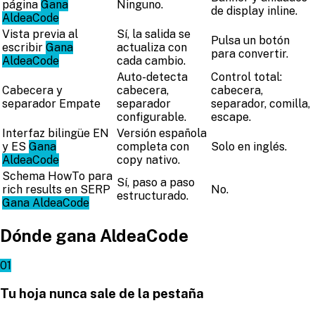
página
Gana
Ninguno.
de display inline.
AldeaCode
Vista previa al
Sí, la salida se
Pulsa un botón
escribir
Gana
actualiza con
para convertir.
AldeaCode
cada cambio.
Auto-detecta
Control total:
Cabecera y
cabecera,
cabecera,
separador
Empate
separador
separador, comilla,
configurable.
escape.
Interfaz bilingüe EN
Versión española
y ES
Gana
completa con
Solo en inglés.
AldeaCode
copy nativo.
Schema HowTo para
Sí, paso a paso
rich results en SERP
No.
estructurado.
Gana AldeaCode
Dónde gana AldeaCode
01
Tu hoja nunca sale de la pestaña