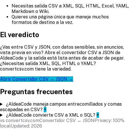
Necesitas salida CSV a XML, SQL, HTML, Excel, YAML,
Markdown o Wiki.
Quieres una página única que maneje muchos
formatos de destino a la vez.
El veredicto
¿Vas entre CSV y JSON, con datos sensibles, sin anuncios,
vista previa en vivo? Abre el convertidor CSV a JSON de
AldeaCode y la salida está lista antes de acabar de pegar.
¿Necesitas salida XML, SQL, HTML o YAML?
convertcsv.com tiene la variedad.
Abrir Convertidor CSV ↔ JSON →
Preguntas frecuentes
¿AldeaCode maneja campos entrecomillados y comas
escapadas en CSV?
+
¿AldeaCode convierte CSV a XML o SQL?
+
vs convertcsv.com
Convertidor CSV ↔ JSON
Privacy: 100%
local
Updated: 2026