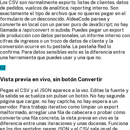
Los CSV son normalmente exports: listas de clientes, datos
de pedidos, vuelcos de analítica, reporting interno. Son
exactamente el tipo de archivo que no quieres pegar en el
formulario de un desconocido. AldeaCode parsea y
convierte en local con un parser puro de JavaScript; no hay
llamada a /api/convert ni subida. Puedes pegar un export
de producción con datos personales, un informe interno con
cifras de ingresos o un trozo de datos de cliente y la
conversión ocurre en tu pestaña. La pestaña Red lo
confirma. Para datos sensibles esto es la diferencia entre
una herramienta que puedes usar y una que no.
02
Vista previa en vivo, sin botón Convertir
Pegas el CSV y el JSON aparece a la vez. Editas la fuente y
la salida se actualiza sin pulsar un botón. No hay segunda
página que cargar, no hay captcha, no hay espera a un
servidor. Para trabajo iterativo como limpiar un export
malformado, arreglar una fila de cabecera o probar cómo
convierte una fila concreta, la vista previa en vivo es la
diferencia entre unas iteraciones y unas docenas. Funciona
en los dos sentidos: pegas JSON y el CSV sale igual de