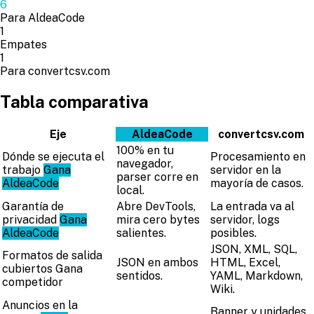
6
Para AldeaCode
1
Empates
1
Para convertcsv.com
Tabla comparativa
Eje
AldeaCode
convertcsv.com
100% en tu
Dónde se ejecuta el
Procesamiento en
navegador,
trabajo
Gana
servidor en la
parser corre en
AldeaCode
mayoría de casos.
local.
Garantía de
Abre DevTools,
La entrada va al
privacidad
Gana
mira cero bytes
servidor, logs
AldeaCode
salientes.
posibles.
JSON, XML, SQL,
Formatos de salida
JSON en ambos
HTML, Excel,
cubiertos
Gana
sentidos.
YAML, Markdown,
competidor
Wiki.
Anuncios en la
Banner y unidades