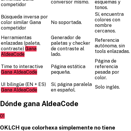
conversor mismo.
esquemas y
competidor
tonos.
Sí, encuentra
Búsqueda inversa por
colores con
color similar
Gana
No soportada.
nombre
competidor
cercanos.
Herramientas
Generador de
Referencia
enlazadas (paleta,
paletas y checker
autónoma, sin
contraste)
Gana
de contraste al
tools enlazadas.
AldeaCode
lado.
Página de
Time to interactive
Página estática
referencia
Gana AldeaCode
pequeña.
pesada por
color.
UI bilingüe (EN + ES)
Sí, página paralela
Solo inglés.
Gana AldeaCode
en español.
Dónde gana AldeaCode
01
OKLCH que colorhexa simplemente no tiene