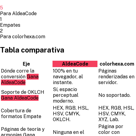
5
Para AldeaCode
1
Empates
2
Para colorhexa.com
Tabla comparativa
Eje
AldeaCode
colorhexa.com
Dónde corre la
100% en tu
Páginas
conversión
Gana
navegador, al
renderizadas en
AldeaCode
instante.
servidor.
Sí, espacio
Soporte de OKLCH
perceptual
No soportado.
Gana AldeaCode
moderno.
HEX, RGB, HSL,
HEX, RGB, HSL,
Cobertura de
HSV, CMYK,
HSV, CMYK,
formatos
Empate
OKLCH.
XYZ, Lab.
Página por
Páginas de teoría y
Ninguna en el
color con
armonías
Gana