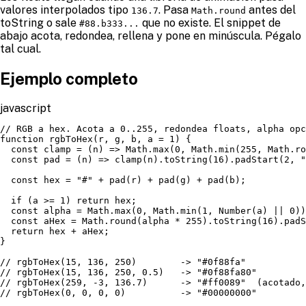
valores interpolados tipo
. Pasa
antes del
136.7
Math.round
toString o sale
que no existe. El snippet de
#88.b333...
abajo acota, redondea, rellena y pone en minúscula. Pégalo
tal cual.
Ejemplo completo
javascript
// RGB a hex. Acota a 0..255, redondea floats, alpha opc
function rgbToHex(r, g, b, a = 1) {

  const clamp = (n) => Math.max(0, Math.min(255, Math.ro
  const pad = (n) => clamp(n).toString(16).padStart(2, "
  const hex = "#" + pad(r) + pad(g) + pad(b);

  if (a >= 1) return hex;

  const alpha = Math.max(0, Math.min(1, Number(a) || 0))
  const aHex = Math.round(alpha * 255).toString(16).padS
  return hex + aHex;

}

// rgbToHex(15, 136, 250)        -> "#0f88fa"

// rgbToHex(15, 136, 250, 0.5)   -> "#0f88fa80"

// rgbToHex(259, -3, 136.7)      -> "#ff0089"  (acotado,
// rgbToHex(0, 0, 0, 0)          -> "#00000000"