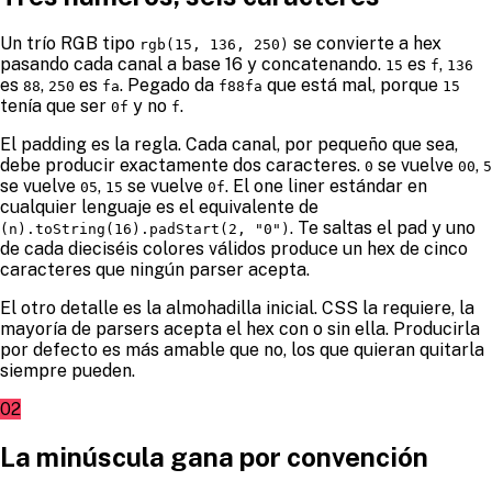
Un trío RGB tipo
se convierte a hex
rgb(15, 136, 250)
pasando cada canal a base 16 y concatenando.
es
,
15
f
136
es
,
es
. Pegado da
que está mal, porque
88
250
fa
f88fa
15
tenía que ser
y no
.
0f
f
El padding es la regla. Cada canal, por pequeño que sea,
debe producir exactamente dos caracteres.
se vuelve
,
0
00
5
se vuelve
,
se vuelve
. El one liner estándar en
05
15
0f
cualquier lenguaje es el equivalente de
. Te saltas el pad y uno
(n).toString(16).padStart(2, "0")
de cada dieciséis colores válidos produce un hex de cinco
caracteres que ningún parser acepta.
El otro detalle es la almohadilla inicial. CSS la requiere, la
mayoría de parsers acepta el hex con o sin ella. Producirla
por defecto es más amable que no, los que quieran quitarla
siempre pueden.
02
La minúscula gana por convención