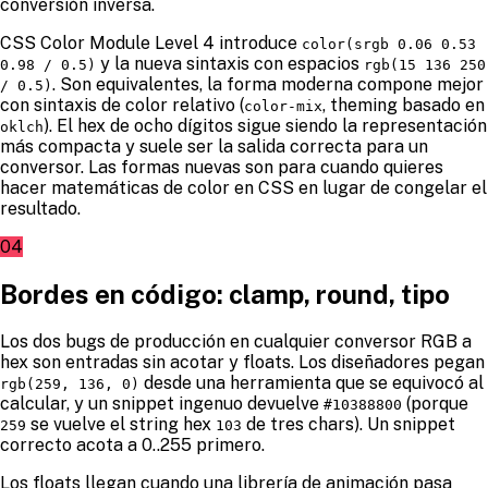
conversión inversa.
CSS Color Module Level 4 introduce
color(srgb 0.06 0.53
y la nueva sintaxis con espacios
0.98 / 0.5)
rgb(15 136 250
. Son equivalentes, la forma moderna compone mejor
/ 0.5)
con sintaxis de color relativo (
, theming basado en
color-mix
). El hex de ocho dígitos sigue siendo la representación
oklch
más compacta y suele ser la salida correcta para un
conversor. Las formas nuevas son para cuando quieres
hacer matemáticas de color en CSS en lugar de congelar el
resultado.
04
Bordes en código: clamp, round, tipo
Los dos bugs de producción en cualquier conversor RGB a
hex son entradas sin acotar y floats. Los diseñadores pegan
desde una herramienta que se equivocó al
rgb(259, 136, 0)
calcular, y un snippet ingenuo devuelve
(porque
#10388800
se vuelve el string hex
de tres chars). Un snippet
259
103
correcto acota a 0..255 primero.
Los floats llegan cuando una librería de animación pasa