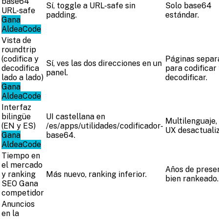
base64
Sí, toggle a URL-safe sin
Solo base64
URL-safe
padding.
estándar.
Gana
AldeaCode
Vista de
roundtrip
(codifica y
Páginas separ
Sí, ves las dos direcciones en un
decodifica
para codificar
panel.
lado a lado)
decodificar.
Gana
AldeaCode
Interfaz
bilingüe
UI castellana en
Multilenguaje,
(EN y ES)
/es/apps/utilidades/codificador-
UX desactuali
Gana
base64.
AldeaCode
Tiempo en
el mercado
Años de presen
y ranking
Más nuevo, ranking inferior.
bien rankeado.
SEO
Gana
competidor
Anuncios
en la