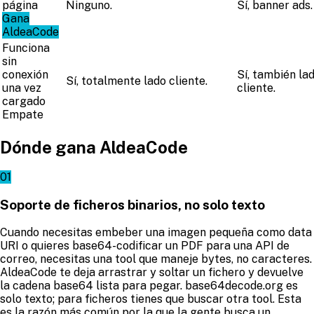
página
Ninguno.
Sí, banner ads.
Gana
AldeaCode
Funciona
sin
conexión
Sí, también la
Sí, totalmente lado cliente.
una vez
cliente.
cargado
Empate
Dónde gana AldeaCode
01
Soporte de ficheros binarios, no solo texto
Cuando necesitas embeber una imagen pequeña como data
URI o quieres base64-codificar un PDF para una API de
correo, necesitas una tool que maneje bytes, no caracteres.
AldeaCode te deja arrastrar y soltar un fichero y devuelve
la cadena base64 lista para pegar. base64decode.org es
solo texto; para ficheros tienes que buscar otra tool. Esta
es la razón más común por la que la gente busca un