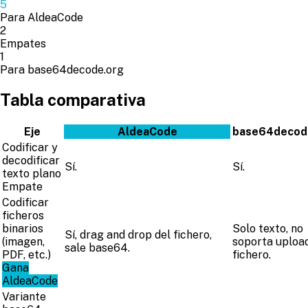
5
Para AldeaCode
2
Empates
1
Para base64decode.org
Tabla comparativa
Eje
AldeaCode
base64decod
Codificar y
decodificar
Sí.
Sí.
texto plano
Empate
Codificar
ficheros
binarios
Solo texto, no
Sí, drag and drop del fichero,
(imagen,
soporta uploa
sale base64.
PDF, etc.)
fichero.
Gana
AldeaCode
Variante